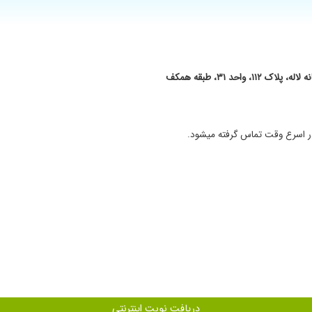
شدند بسیار متبحر و متعهد و دلسوز هستند.
د ۳۱، طبقه همکف
ی بودم .برخوردشون هم بسیار عالی بود
ق بودند بسیار خوش اخلاق وصبور هستند وبنده را آنژیو گرافی نمودند واستند در عروق قل
دریافت نوبت اینترنتی