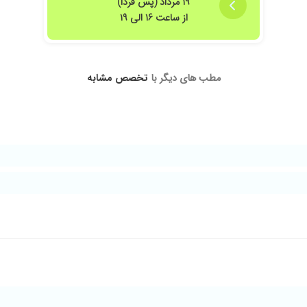
۱۹ مرداد (پس فردا)
است که برام زحمت کشیدند
از ساعت ۱۶ الی ۱۹
دن با تشخیص درست و عالی من ۷ ساله که بیمار ایشون هستم.الهی که تنشون همیشه سلامت باشه
مطب های دیگر با
تخصص مشابه
 میدن.