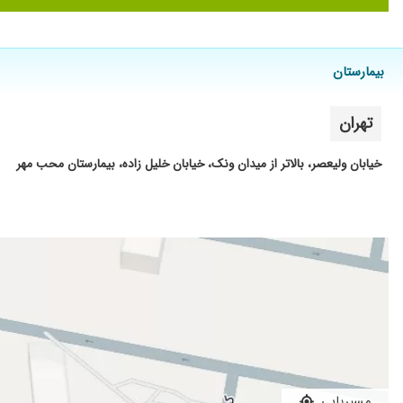
عمل قلب انجام دادم که عالی بود
سلام،بتازگی توسط خانم دکتر آنژیوپلاستی شدم، واقعا دکتر بسیار 
خیلی دکتر عالی هستند
بیمارستان
عالی هست
عالی و دقیق
تهران
مشگل خاصی تداشتم برای چکاب قلبم رفده بودم
خیابان ولیعصر، بالاتر از میدان ونک، خیابان خلیل زاده، بیمارستان محب مهر
تپش قلب داشتم فعلا تحت درمانم
با نظر دکتر بیمارمان جهت ادامه درمان به بیمارستان معرفی شدند
مشکل قلبی
عمل آنژیوگرافی واستنت گذاشته است
واقعا پزشک مجرب و عالی هستند
آنژیو قلب
بسیار عالی
همسرم مشکل داشتن. استنت گذاری کردن. دکتر بسیار مهربان حاذق 
بزرگوار رو توصیه میکنم. خدا نگهدار شون باشه. با آرزوی شفای همه ب
مسیریابی