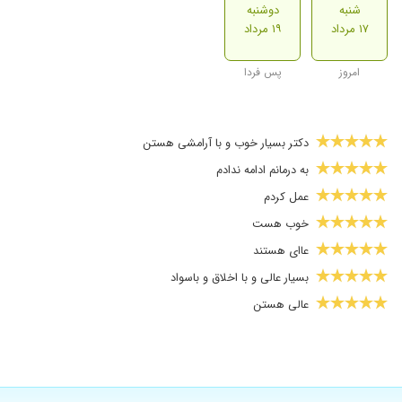
شنبه
دوشنبه
۱۷ مرداد
۱۹ مرداد
امروز
پس فردا
دکتر بسیار خوب و با آرامشی هستن
به درمانم ادامه ندادم
عمل کردم
خوب هست
عاای هستند
بسیار عالی و با اخلاق و باسواد
عالی هستن
توسط ایشان انژیوگرافی شدم و استند کارگذاشتن و از نتیجه خیلی
آندوسکوپی عالی
بسیار دکتر بااخلاق و باحوصله ای هستن