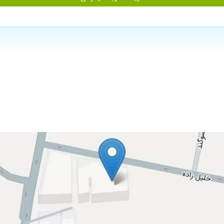
ماهر و مسولیت پذیری هستند.
و خوش اخلاق. برادر ایشون هم دکتر بهرام لوطی شارخ همین اخلاق های پسندیده خانم 
یماران