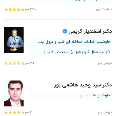
بلوار کشاورز
۴۵۸ نفر
دکتر اسفندیار کریمی
فلوشیپ اقدامات مداخله ای قلب و عروق ب...
(اینترونشنال کاردیولوژی) متخصص قلب و ...
تهرانپارس
۱۹۱ نفر
دکتر سید وحید هاشمی پور
فلوشیپ قلب و عروق
تهرانپارس
۶ نفر