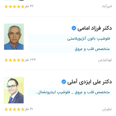
امیرآباد
۴۲ نفر
دکتر فرزاد امامی
فلوشیپ بالون آنژیوپلاستی
متخصص قلب و عروق
تهرانپارس
۲۶۳ نفر
دکتر علی ایزدی آملی
متخصص قلب و عروق _ فلوشیپ اینترونشنال...
نیاوران
۴۱ نفر