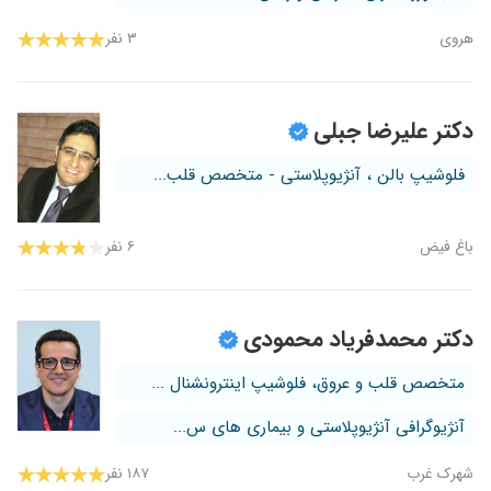
هروی
۳ نفر
دکتر علیرضا جبلی
فلوشیپ بالن ، آنژیوپلاستی - متخصص قلب...
باغ فیض
۶ نفر
دکتر محمدفریاد محمودی
متخصص قلب و عروق، فلوشیپ اینترونشنال ...
آنژیوگرافی آنژیوپلاستی و بیماری های س...
شهرک غرب
۱۸۷ نفر