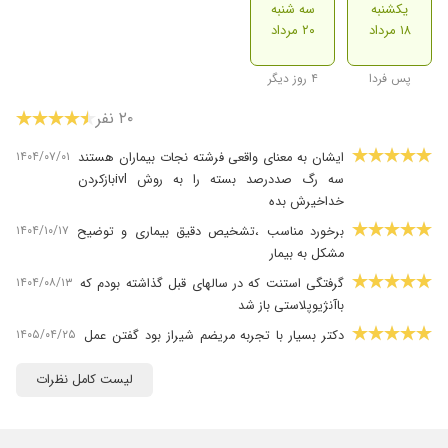
یکشنبه
سه شنبه
۱۸ مرداد
۲۰ مرداد
پس فردا
۴ روز دیگر
۲۰ نفر
۱۴۰۴/۰۷/۰۱
ایشان به معنای واقعی فرشته نجات بیماران هستند
سه رگ صددرصد بسته را به روش ivlبازکردن
خداخیرش بده
۱۴۰۴/۱۰/۱۷
برخورد مناسب ،تشخیص دقیق بیماری و توضیح
مشکل به بیمار
۱۴۰۴/۰۸/۱۳
گرفتگی استنت که در سالهای قبل گذاشته بودم که
باآنژیوپلاستی باز شد
۱۴۰۵/۰۴/۲۵
دکتر بسیار با تجربه مریضم شیراز بود گفتن عمل
قلب باز باید انجام بشه راه دیگه نیست اول توکل
به خداوند و بعد اقای دکتر با تجربه و امکاناتی که
لیست کامل نظرات
داشتن رگ های قلب باز شد انشاالله همیشه به
زندگیشون خیر و برکت بباره