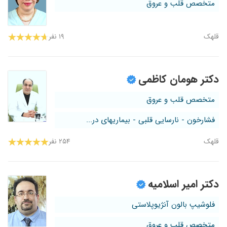
متخصص قلب و عروق
قلهک
۱۹ نفر
دکتر هومان کاظمی
متخصص قلب و عروق
فشارخون - نارسایی قلبی - بیماریهای در...
قلهک
۲۵۴ نفر
دکتر امیر اسلامیه
فلوشیپ بالون آنژیوپلاستی
متخصص قلب و عروق