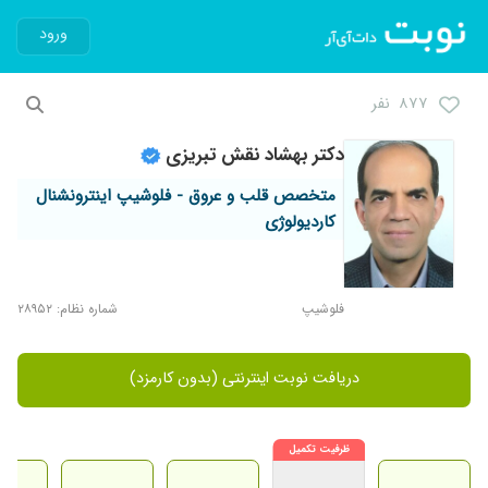
ورود
۸۷۷ نفر
دکتر بهشاد نقش تبریزی
متخصص قلب و عروق - فلوشیپ اینترونشنال
کاردیولوژی
فلوشیپ
شماره نظام: ۲۸۹۵۲
دریافت نوبت اینترنتی (بدون کارمزد)