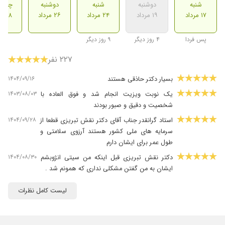
شنبه
دوشنبه
شنبه
دوشنبه
چهارش
۱۷ مرداد
۱۹ مرداد
۲۴ مرداد
۲۶ مرداد
۲۸ مرداد
پس فردا
۴ روز دیگر
۹ روز دیگر
۲۲۷ نفر
۱۴۰۴/۰۹/۱۶
بسیار دکتر حاذقی هستند
۱۴۰۳/۰۸/۰۳
یک نوبت ویزیت انجام شد و فوق العاده با
شخصیت و دقیق و صبور بودند
۱۴۰۴/۰۹/۲۸
استاد گرانقدر جناب آقای دکتر نقش تبریزی قطعا از
سرمایه های ملی کشور هستند آرزوی سلامتی و
طول عمر برای ایشان دارم️️️️
۱۴۰۴/۰۸/۳۰
دکتر نقش تبریزی قبل اینکه من سیتی انژوبشم
ایشان به من گفتن مشکلی نداری که همونم شد .
۱۴۰۳/۱۰/۰۵
بسیار عالی
لیست کامل نظرات
۱۴۰۴/۰۶/۲۲
سواد و اخلاق عالی
۱۴۰۵/۰۳/۰۴
سلام جناب آقای دکتر بهشادنقش تبریزی عالی
عالی آرزوی سلامتی برایشان دارم بنده راضی هستم