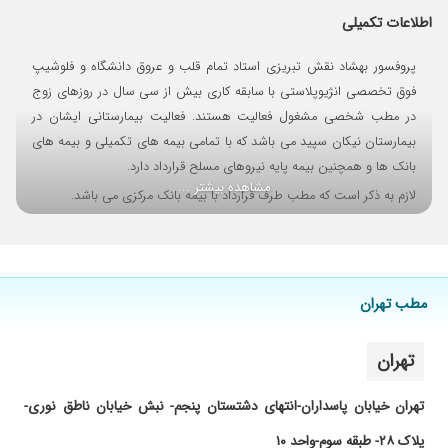
اطلاعات تکمیلی
۳/۴/ ۱۴۰۵
۱۴۰۳/۰۸/۲۸
بیماری
پروفسور بهشاد نقش تبریزی استاد تمام قلب و عروق دانشگاه و فلوشیپ
۱۴۰۴/۰۵/۲۸
بسیار عالی در ضمن ایشون استاد علم اخلاق
فوق تخصصی انژیوپلاستی با سابقه کاری بیش از سی سال در روزهای زوج
هستن و بسیار دلسوز و پیگیر سلامتی بیمار
در مطب شخصی مشغول فعالیت هستند. فعالیت بیمارستانی ایشان در
۱۴۰۴/۰۷/۱۵
درود فراوان جناب دکتر بسیار مودب و متین هستند
بیمارستان نیکان سپید می باشد که با تمامی بیمه های تکمیلی و بیمه های
و تشخیص ایشان عالی ست.بابت احترام به بیمار
بانک ها و همچنین بیمه پایه نیروهای مسلح قرارداد دارد.
در تمام مراحل بسیار ممنونم
مشاهده بیشتر ...
لازم به ذکر است که مطب طرف قرارداد با بیمه بانک مرکزی می باشد.
۱۴۰۵/۰۳/۳۰
بسیار عالی و حاذق به نظرم یکی از بهترینها تو رشته
خدمات مطب: نوار قلب- اکوکاردیوگرافی- هولتر فشار خون- هولتر نوار قلب
و تخصص خودش هستن بسیار با حوصله و مودب
. بهترین گزینه تو درمان بیماری تشخیص بیماریه
که به نظرم فوق العاده هستن. خدا به خودشون و
خانوادشون سلامتی بده
مطب تهران
۱۴۰۵/۰۴/۰۳
با سلام از آقای دکتر بسیار ممنونم مهربان و با علم و
آگاهی بسیار بالا در تشخیص بیماری میباشند بنظر
تهران
من ایشان یکی از بهترین دکترها هستند . خدا
حفظشون کنه
تهران خیابان پاسداران-انتهای دشتستان پنجم- نبش خیابان ناطق نوری-
۱۴۰۴/۱۱/۲۵
با عرض تشکر و قدردانی از جناب آقای دکتر بابت
پلاک ۲۸- طبقه سوم-واحد ۱۰
اختصاص وقت و انرژی به منظور ویزیت بیماران،