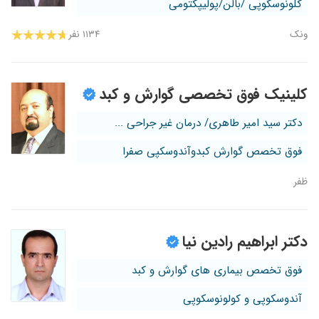
کلونوسکوپی /بالن/پولیپکتومی
ونک
۱۱۳۴ نفر
کلینیک فوق تخصصی گوارش و کبد
دکتر سید امیر طاهری/ درمان غیر جراحی ...
فوق تخصص گوارش کبدوآندوسکپی صفرا
ظفر
دکتر ابراهیم رادین نیا
فوق تخصص بیماری های گوارش و کبد
آندوسکوپی و کولونوسکوپی