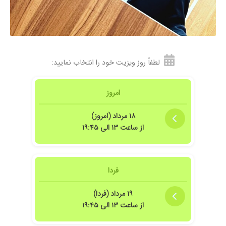
۱۴۰۴/۰۷/۱۶
معمولی
۱۴۰۴/۰۴/۱۰
عالی بودن
۱۴۰۴/۰۸/۲۷
مثل همیشه عالی
۱۴۰۴/۰۹/۲۵
پزشک بسیار با حوصله ای هستن خدا عوضش بده
منکه راضی ام با یه نسخه خوب شدم
لطفاً روز ویزیت خود را انتخاب نمایید:
۱۴۰۲/۰۸/۲۷
مشکل خونریزی روده
۱۴۰۴/۰۲/۳۱
مادرم مشکل درد معده داشت آقای دکتر واقعا
امروز
دمشون گرم همه چیزو سعی میکنه بررسی کنه بعد
نظر بده و آندوسکوپی و کولونوسکوپی انجام دادن
۱۸ مرداد (امروز)
و در کل همینجوری نظر نمیدن و این خیلی عالیه
از ساعت ۱۳ الی ۱۹:۴۵
پلیپ معده داشتن که برداشتن
۱۴۰۴/۰۹/۲۷
عدم رضایت
۱۴۰۰/۰۲/۲۵
تشخیص فوق العاده
فردا
۱۴۰۴/۰۸/۰۷
بسیاااااار عالی و با حوصله
۱۴۰۴/۰۸/۱۰
نمونه برداری انجام دادم
۱۹ مرداد (فردا)
از ساعت ۱۳ الی ۱۹:۴۵
۱۴۰۳/۰۸/۳۰
زخم معده داشتم و درمان شدم الان راضیم
۱۴۰۳/۰۷/۲۱
نمیدونم بار اول