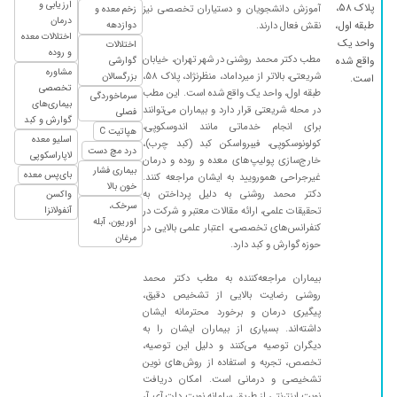
ارزیابی و
پلاک ۵۸،
آموزش دانشجویان و دستیاران تخصصی نیز
زخم معده و
۱۳۹۹/۱۰/۰۲
بسیار دکتر عالی هستند
درمان
طبقه اول،
نقش فعال دارند.
دوازدهه
اختلالات معده
۱۴۰۲/۰۴/۲۵
مشکل گوارش
واحد یک
اختلالات
و روده
مطب دکتر محمد روشنی در شهر تهران، خیابان
واقع شده
گوارشی
۱۴۰۰/۰۴/۱۳
عالیست
مشاوره
شریعتی، بالاتر از میرداماد، منظرنژاد، پلاک ۵۸،
بزرگسالان
است.
تخصصی
طبقه اول، واحد یک واقع شده است. این مطب
۱۴۰۰/۰۵/۰۳
مشکل معده داشتم بسیارمهربان هستندوداروی
سرماخوردگی
بیماری‌های
در محله شریعتی قرار دارد و بیماران می‌توانند
فصلی
خوبی تجویزکردمد
گوارش و کبد
برای انجام خدماتی مانند اندوسکوپی،
هپاتیت C
اسلیو معده
۱۴۰۳/۰۷/۰۷
عدم رضایت
کولونوسکوپی، فیبرواسکن کبد (کبد چرب)،
درد مچ دست
لاپاراسکوپی
خارج‌سازی پولیپ‌های معده و روده و درمان
۱۴۰۳/۰۲/۱۶
خیلی خوب
بیماری فشار
بای‌پس معده
غیرجراحی همورویید به ایشان مراجعه کنند.
خون بالا
دکتر محمد روشنی به دلیل پرداختن به
۱۴۰۴/۰۲/۲۱
واکسن
منکه زیاد راضی نبودم من رفتم معدم مشکلی
سرخک،
تحقیقات علمی، ارائه مقالات معتبر و شرکت در
آنفولانزا
نداشت ولی برای مشکل کبد رفته بودم برام
اوریون، آبله
کنفرانس‌های تخصصی، اعتبار علمی بالایی در
آندوسکوپی نوشتن که انجام ندادم برای همه مریض
مرغان
حوزه گوارش و کبد دارد.
ها فک کنم این کارو انجام میدن
بیماران مراجعه‌کننده به مطب دکتر محمد
۱۴۰۴/۰۷/۱۹
عدم رضایت
روشنی رضایت بالایی از تشخیص دقیق،
۱۴۰۴/۰۶/۰۲
مشکل روده داشتم فعلا تحت درمانم دکتر بسیار
پیگیری درمان و برخورد محترمانه ایشان
خوشرو و مهربانی می باشند
داشته‌اند. بسیاری از بیماران ایشان را به
دیگران توصیه می‌کنند و دلیل این توصیه،
۱۳۹۹/۰۲/۲۱
دکتر خیلی مهربان و حاذقی هستند
تخصص، تجربه و استفاده از روش‌های نوین
۱۴۰۲/۰۹/۲۴
تشخیصی و درمانی است. امکان دریافت
عالی بی نظیر
نوبت اینترنتی از طریق سامانه نوبت دات آی آر