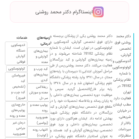
مطب خیلی شلوغی دارن ولی ارزش داره تایم بزاریم
اینستاگرام دکتر محمد روشنی
۱۴۰۳/۱۱/۲۸
عدم رضایت
۱۴۰۰/۰۷/۱۹
پزشکی حاذق و انسانی شریف
۱۴۰۴/۱۰/۱۴
عدم رضایت
دکتر محمد روشنی یکی از پزشکان برجسته و
دکتر محمد
زمینه‌های
خدمات:
دارای فوق تخصص گوارش، آندوسکوپی و
روشنی فوق
۱۳۹۹/۰۶/۱۱
در حال درمان میباشم
درمانی:
اندوسکوپی
کولونوسکوپی در تهران است. ایشان با شماره
تخصص
دستگاه
بیماری‌های
۱۴۰۵/۰۵/۰۱
عالی بسیار دکتر کاربلد
نظام پزشکی 78182 شناخته می‌شوند و در
گوارش،
گوارش
گوارشی و
زمینه بیماری‌های گوارشی و کبد بزرگسالان
آندوسکوپی و
۱۳۹۸/۰۴/۰۳
زخم معده داشتم اندوسکوپی شدم و دارو گرفتم
فوقانی
معده
فعالیت می‌کنند. دکتر محمد روشنی پس از طی
کولونوسکوپی
شکر خدا بهترم ممنون از اقای دکتر و تشخیص
کولونوسکوپی
کبد چرب و
مراحل آموزش ابتدایی تا دبیرستان با رتبه‌های
با شماره
بیماری‌های
خوبشون
فیبرواسکن
ممتاز، در سال ۱۳۷۱ وارد رشته پزشکی دانشگاه
نظام پزشکی
کبدی
کبد
علوم پزشکی اصفهان شد و در سال ۱۳۷۸ با
۱۴۰۳/۰۷/۱۶
مشکل میکروب و عصب معده داشتم کارشون عالی
78182 در
(تشخیص
ریفلاکس
رتبه برتر فارغ‌التحصیل گردید. سپس با
بوده
تهران
کبد چرب و
معده و سوزش
موفقیت دوره تخصصی بیماری‌های داخلی را
فیبروز)
فعالیت دارد.
سر دل
۱۳۹۹/۱۰/۱۵
مشکل روده داشتم و خداروشکر حل شد اما دوباره به
به پایان رساند و بلافاصله تحصیلات خود را در
مطب ایشان
خارج‌سازی
پولیپ معده و
مقطع فوق تخصص بیماری‌های گوارش و کبد
مشکل خوردم
پولیپ‌های
در خیابان
روده
بزرگسالان در دانشگاه علوم پزشکی شهید
معده و روده
۱۴۰۱/۱۰/۲۵
خیلی خوبه
شریعتی،
همورویید
بهشتی ادامه داد. ایشان هم‌اکنون دارای بورد
درمان غیر
بالاتر از
(بواسیر)
تخصصی بیماری‌های داخلی و بورد فوق
۱۴۰۴/۰۳/۲۱
عدم رضایت
جراحی
میرداماد،
التهاب روده
تخصصی بیماری‌های گوارش و کبد هستند و
همورویید
۱۴۰۱/۱۱/۳۰
تشخیص درست دادن حساسیت به گندم داشتم
منظرنژاد،
(کولیت)
به عنوان استادیار دانشگاه علوم پزشکی، در