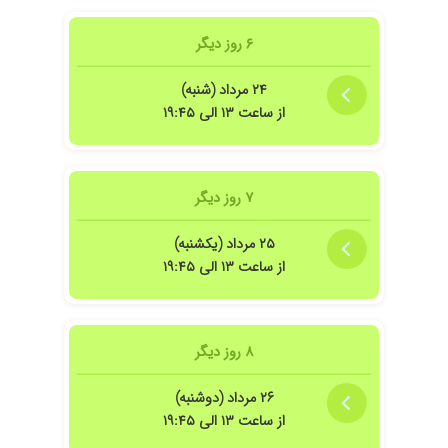
۱۳۹۸/۱۰/۰۵
بیش از 10 سال میشه که ناراحتی معدم دارم پیش
۶ روز دیگر
چند تا متخصص و فوق تخصص هم رفتم هیچ
جوابی نگرفتم الان تحت نظر دکتر روشنی عزیز
۲۴ مرداد (شنبه)
هستم خدا رو شکر درمان خیلی خوب پیش رفته .
واقعه که یه دکتر بی نظیری هستن ایشون از همه
از ساعت ۱۳ الی ۱۹:۴۵
نظر اخلاق ،تخصص و ..
۱۴۰۴/۰۸/۱۵
عالی بود درمان شدم
۱۴۰۰/۰۵/۳۱
فوق العاده
۷ روز دیگر
۱۴۰۳/۱۱/۱۷
رفتار منشی با بنده محترمانه نبود... شاید چون من
۲۵ مرداد (یکشنبه)
محجبه بودم و این افراد بدون حجاب. پزشک هم
از ساعت ۱۳ الی ۱۹:۴۵
حتی با وجود اینکه گفتم ورم شکم دارم و درد معاینه
نکرد!
۱۴۰۰/۱۰/۲۸
عالی بود
۱۴۰۰/۰۹/۲۳
تشخیص و درمان عالی ولی خیلی شلوغ
۸ روز دیگر
۱۴۰۳/۱۰/۱۵
محمد اسماعیل تبی
۲۶ مرداد (دوشنبه)
۱۳۹۸/۰۸/۱۰
تشخیص ایشان خیلی عالی بود
از ساعت ۱۳ الی ۱۹:۴۵
۱۴۰۴/۰۵/۱۹
مشکل درد معده داشتم به ایشان مراجعه کردم و