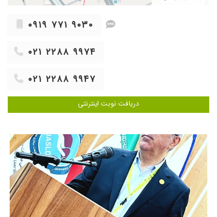
،بایکبار ویزیت درمان شدم الان ۱۱روز ک قرص
میخورم ۱۰۰درصدجواب گرفتم.واقعا ازشون ممنونم
۰۹۱۹ ۷۷۱ ۹۰۳۰
خداخیرشون بده️️️
۱۴۰۳/۰۴/۰۹
معده درد
۰۲۱ ۲۲۸۸ ۹۹۷۴
۱۴۰۰/۰۴/۲۳
مشکل گوارشی بوده و الان خیلی راضی هستم
۱۳۹۹/۱۱/۲۸
عالی عالی هستن خدا حفظش کنه
۰۲۱ ۲۲۸۸ ۹۹۴۷
۱۴۰۱/۱۱/۱۳
انسداد پیلور روده. نتیجه رضایت بخش
۱۴۰۰/۰۵/۰۵
در مورد معده وروده شکم درد
دریافت نوبت اینترنتی
۱۴۰۰/۰۸/۰۴
زخم معده با تشکر از آقای دکتر
۱۴۰۴/۰۲/۱۰
سلام وقت بخیر
۱۴۰۰/۰۵/۱۱
بسیار عالی هستند
۱۳۹۹/۰۹/۰۴
دکترخیلی خوبیه
۱۴۰۴/۰۸/۰۷
کار درست و عالی حرف نداره با تجربه و کار بلد
۱۴۰۳/۰۳/۱۲
مشکل معده
۱۴۰۳/۰۴/۰۲
دکتربسیارخوبی هستن هم ازااخلاق هم ازتجربه