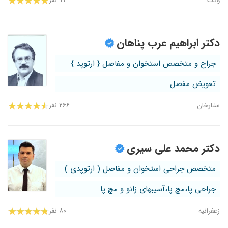
ونک
۷۳ نفر
دکتر ابراهیم عرب پناهان
جراح و متخصص استخوان و مفاصل { ارتوپد }
تعویض مفصل
ستارخان
۲۶۶ نفر
دکتر محمد علی سیری
متخصص جراحی استخوان و مفاصل ( ارتوپدی )
جراحی پا،مچ پا،آسیبهای زانو و مچ پا
زعفرانیه
۸۰ نفر