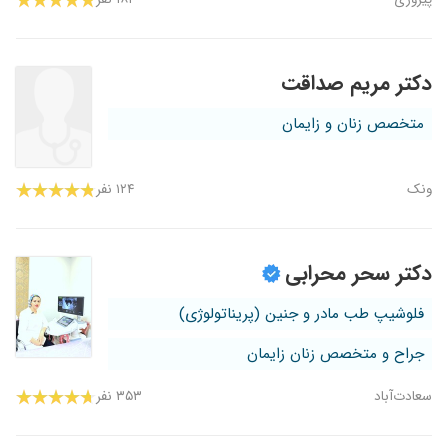
دکتر مریم صداقت
متخصص زنان و زایمان
ونک
۱۲۴ نفر
دکتر سحر محرابی
فلوشیپ طب مادر و جنین (پریناتولوژی)
جراح و متخصص زنان زایمان
سعادت‌آباد
۳۵۳ نفر