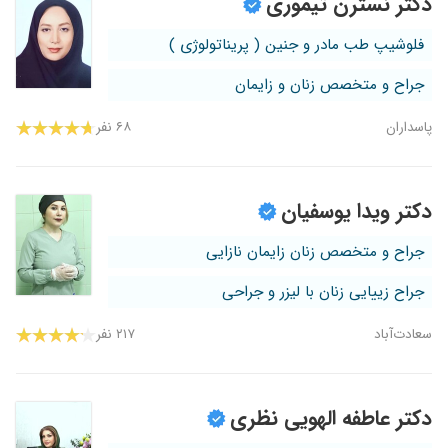
دکتر نسترن تیموری
فلوشیپ طب مادر و جنین ( پریناتولوژی )
جراح و متخصص زنان و زایمان
پاسداران
۶۸ نفر
دکتر ویدا یوسفیان
جراح و متخصص زنان زایمان نازایی
جراح زییایی زنان با لیزر و جراحی
سعادت‌آباد
۲۱۷ نفر
دکتر عاطفه الهویی نظری