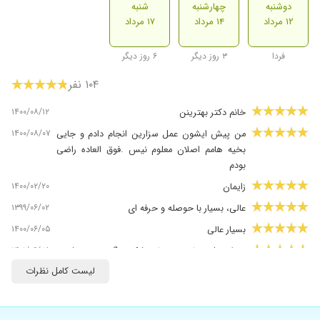
دوشنبه
چهارشنبه
شنبه
۱۲ مرداد
۱۴ مرداد
۱۷ مرداد
فردا
۳ روز دیگر
۶ روز دیگر
۱۰۴ نفر
۱۴۰۰/۰۸/۱۲
خانم دکتر بهترینن
۱۴۰۰/۰۸/۰۷
من پیش ایشون عمل سزارین انجام دادم و جایی
بخیه هامم اصلان معلوم نیس .فوق العاده راضی
بودم
۱۴۰۰/۰۲/۲۰
زایمان
۱۳۹۹/۰۶/۰۲
عالی، بسیار با حوصله و حرفه ای
۱۴۰۰/۰۶/۰۵
بسیار عالی
۱۴۰۱/۰۶/۲۸
بعداز عمل زیبایی توسط پزشک دیگر عفونت شدید
درناحیه بخیه داشتم خانم دکتر مشفقی با داروهای
لیست کامل نظرات
مناسب بهم کمک بزرگی کردن ودرضمن بسیار خوش
اخلاق وباوجدان هستند
۱۴۰۰/۰۲/۱۷
عالی.عالی.عالی