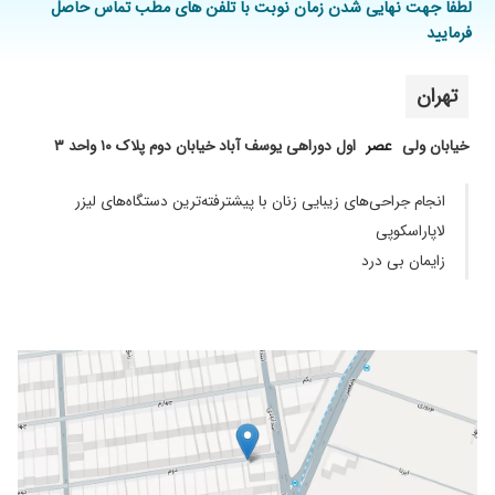
لطفا جهت نهایی شدن زمان نوبت با تلفن های مطب تماس حاصل
فرمایید
۱۴۰۰/۰۸/۲۲
فوق العاده است
۱۳۹۸/۰۵/۲۱
عالی .
تهران
۱۴۰۰/۱۱/۲۳
بارداری
۱۴۰۰/۰۲/۲۰
عالیییییییییییی
خیابان ولی
عصر
اول دوراهی یوسف آباد خیابان دوم پلاک ۱۰ واحد ۳
۱۴۰۰/۰۷/۰۴
سزارین،ع
۱۴۰۰/۰۵/۰۵
زایمان سزارین داشتم و بسیاااااار راضی ام
انجام جراحی‌های زیبایی زنان با پیشترفته‌ترین دستگاه‌های لیزر
۱۳۹۹/۱۱/۰۴
لاپاراسکوپی
دوبار سزارین شدم خیلی راضی بودم اخلاقشونم
خییلی خوبه
زایمان بی درد
۱۴۰۰/۰۲/۱۸
بسیار عالی هستن. من سزارین انجام دادم
۱۴۰۰/۱۱/۰۹
ععععاااااآللللللییییی
۱۳۹۹/۰۷/۰۳
برای اقدام به بارداری پیششون رفتم فوقالعاده دکتر
مهربون با حوصله هستن
۱۴۰۳/۱۲/۲۳
دکتر بسیار مهربون و خوش برخورد که آدم راحت
میتونه باهاشون ارتباط بگیره
۱۴۰۳/۱۱/۱۵
همسرم بیمار ایشون بودن دکتر کاربلد مهربون با
حوصله هستن