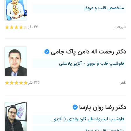
متخصص قلب و عروق
شریعتی
۴۲ نفر
دکتر رحمت اله دامن پاک جامی
فلوشیپ قلب و عروق - آنژیو پلاستی
ظفر
۲۶۶ نفر
دکتر رضا روان پارسا
فلوشیپ اینترونشنال کاردیولوژی ( آنژیو...
متخصص قلب و عروق