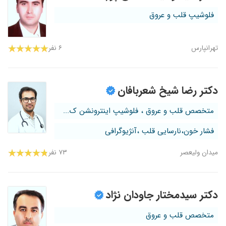
فلوشیپ قلب و عروق
تهرانپارس
۶ نفر
دکتر رضا شیخ شعربافان
متخصص قلب و عروق ، فلوشیپ اینترونشن ک...
فشار خون،نارسایی قلب ،آنژیوگرافی
میدان ولیعصر
۷۳ نفر
دکتر سیدمختار جاودان نژاد
متخصص قلب و عروق