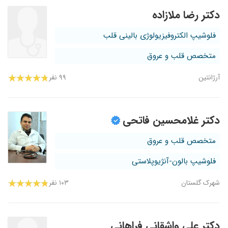
دکتر رضا ملازاده
فلوشیپ الکتروفیزیولوژی بالینی قلب
متخصص قلب و عروق
آرژانتین
۹۹ نفر
دکتر غلامحسین فاتحی
متخصص قلب و عروق
فلوشیپ بالون-آنژیوپلاستی
شهرک گلستان
۱۰۳ نفر
دکتر علی واشقانی فراهانی