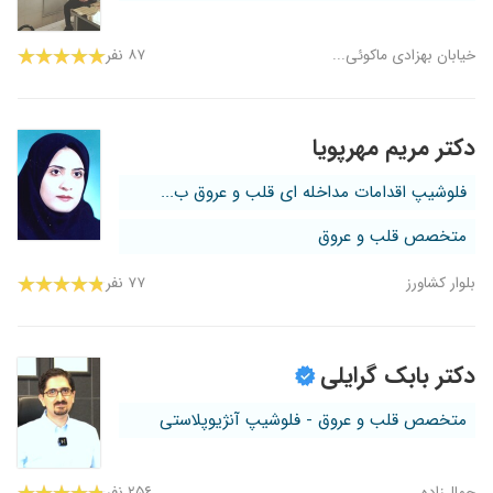
خیابان بهزادی ماکوئی...
۸۷ نفر
دکتر مریم مهرپویا
فلوشیپ اقدامات مداخله ای قلب و عروق ب...
متخصص قلب و عروق
بلوار کشاورز
۷۷ نفر
دکتر بابک گرایلی
متخصص قلب و عروق - فلوشیپ آنژیوپلاستی
جمال‌زاده
۲۵۶ نفر