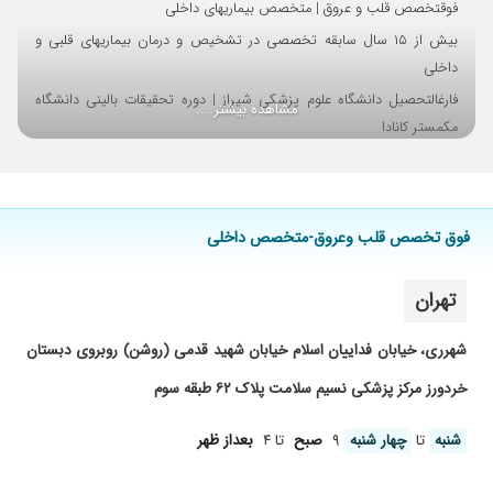
فوقتخصص قلب و عروق | متخصص بیماریهای داخلی
بیش از ۱۵ سال سابقه تخصصی در تشخیص و درمان بیماریهای قلبی و
داخلی
فارغالتحصیل دانشگاه علوم پزشکی شیراز | دوره تحقیقات بالینی دانشگاه
مشاهده بیشتر ...
مکمستر کانادا
عضو انجمن محققین بالینی کانادا (CRAC)
فوق تخصص قلب وعروق-متخصص داخلی
تهران
شهرری، خیابان فداییان اسلام خیابان شهید قدمی (روشن) روبروی دبستان
خردورز مرکز پزشکی نسیم سلامت پلاک ۶۲ طبقه سوم
شنبه
تا
چهار شنبه
۹
صبح
تا ۴
بعداز ظهر