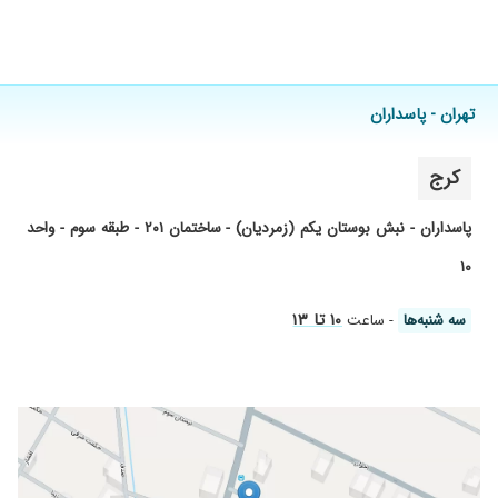
۱۴۰۰/۰۷/۱۲
جراحی پلاستیک انگشت
۱۴۰۴/۰۳/۲۳
بسیار خوش اخلاق و کار بلد هستن ، بینی عمل
کردم خیلی خوب شده
۱۴۰۳/۱۲/۱۴
بسیار باشخصیت و باسواد بودند
تهران - پاسداران
۱۴۰۰/۰۵/۲۴
سلام پارگی تاندون دست و ایشون جراحی موفق
انجام دادن
کرج
۱۴۰۳/۰۹/۰۵
جراحی اتوپلاستی دقیقا همان نتیجه ای که
میخواستم عالی وبدون نقص
پاسداران - نبش بوستان یکم (زمردیان) - ساختمان ۲۰۱ - طبقه سوم - واحد
۱۴۰۴/۰۱/۰۲
پروتز سینه گذاشتم ، خیلی خیلی راضی هستم
۱۰
۱۴۰۴/۰۸/۰۷
بسیار عالی بسیار باشخصیت انسان شریف من برای
سوختگی مراجعه کردم دکتر به تمام ابهامات و
۱۰ تا ۱۳
سه شنبه‌ها
- ساعت
سوالاتم پاسخگو بودن ازشون تشکر میکنم امیدوارم
همیشه صحت و سلامت باشند.
۱۴۰۴/۰۱/۲۴
برای مشکل سوختگی دست با آقای دکتر صحبت
کردم و بسیار بسیار پزشک با حوصله و دقیقی
هستند و با نهایت صبر و دقت پاسخگو بودند
۱۴۰۱/۰۳/۳۱
فعلا مشکلی ندارم عمل پلک انجام دادم