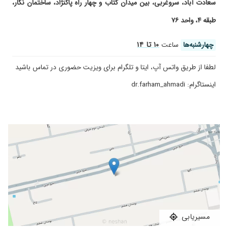
گفتن، در حال بهبود هستم.
سعادت آباد، سروغربی، بین میدان کتاب و چهار راه پاکنژاد، ساختمان نگار،
۱۴۰۳/۱۲/۰۴
انحراف بینی عمل سلامت زیبایی انجام دادن برام
طبقه ۴، واحد ۷۶
۱۴۰۴/۰۳/۰۳
عمل پلک
۱۰ تا ۱۴
چهارشنبه‌ها
ساعت
۱۴۰۴/۰۶/۳۰
پرت شد از بلندی و پارگی بازو
۱۴۰۰/۰۸/۳۰
پارگی تاندون دست داشتم..فعلا تو دوران نقاهت
لطفا از طریق واتس آپ، ایتا و تلگرام برای ویزیت حضوری در تماس باشید
هستم ولی دکتر خوبیه با اخلاقه تعریفشم شنیدم
اینستاگرام: dr.farham_ahmadi
۱۴۰۰/۰۴/۲۸
خیلی عالی
۱۴۰۰/۰۹/۱۷
جراحی خال.بسیار با دقت و ظریف کار کردن
۱۴۰۰/۰۵/۳۱
پزشک حاذقی هستند و بسیار بااخلاق و پنجه طلا
۱۴۰۳/۱۱/۱۹
سلاممنمشکلگوشدارمزیباییهمنداره
۱۴۰۴/۰۶/۱۴
عمل کیست سر دارم همون چربی زیر پوست
۱۴۰۱/۰۴/۲۷
خوب بید
۱۴۰۱/۰۲/۱۹
قطع دو بند انگشت عالی عمل کردن واقعا کارشون
عالیه
۱۴۰۵/۰۲/۲۴
لیفت صورت و گردن و لیفت شقیقه برای مادرم
مسیریابی
انجام دادن آقای دکتر - واقعا بی نظیر هستن - هم