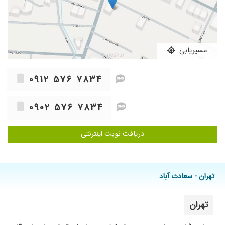
۱۴۰۴/۰۳/۰۲
شنوایی من زیف است
۱۴۰۰/۱۰/۲۳
دکتر فوق العاده خوبیه ،بی نهایت ازش سپاس گذارم
۱۴۰۰/۰۵/۰۹
بسیار دکتر با اخلاق و باتجربه ای است و من بسیار
از عمل زیبایی بینی خود راضی هستم
مسیریابی
۱۴۰۴/۰۹/۱۵
عدم رضایت
۱۴۰۱/۰۱/۱۲
من برای جراحی بینی خدمت دکتر رفتم کارشون
۰۹۱۲ ۵۷۶ ۷۸۳۴
بینظیر هستش . خیلی از عملم راضی بودم ، بینی من
گوشتی بود دقیقا همون فرم بینی که میخواستم در
۰۹۰۲ ۵۷۶ ۷۸۳۴
اومده. خیلی خیلی ممنونم از اقای دکتر
۱۴۰۴/۰۷/۱۴
برای عمل بینی ویزیت شدم
دریافت نوبت اینترنتی
۱۴۰۴/۰۱/۲۶
بسیار عالی هستن
۱۴۰۳/۰۹/۳۰
گلومو اوکی کرد
۱۴۰۰/۱۱/۱۷
نتیجه خوبی
تهران - سعادت آباد
۱۴۰۴/۰۶/۰۸
سوختگی روی بدنم داشتم که توسط ایشان ویزیت
شدم. بسیار خوشاخلاق و صبور و آرام که نگرانی من
تهران
رو کم کردن و با داروهایی که دادن، دورهی درمان
خوبی داشتم و با کرمهای ترمیمکنندهای که ایشان