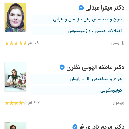
دکتر میترا عبدلی
جراح و متخصص زنان ، زایمان و نازایی
اختلالات جنسی ، واژینیسموس
پل رومی
۱۰۸ نفر
دکتر عاطفه الهویی نظری
جراح و متخصص زنان، زایمان
کولپوسکوپی
جیحون
۹۲۷ نفر
دکتر مریم نادری فر