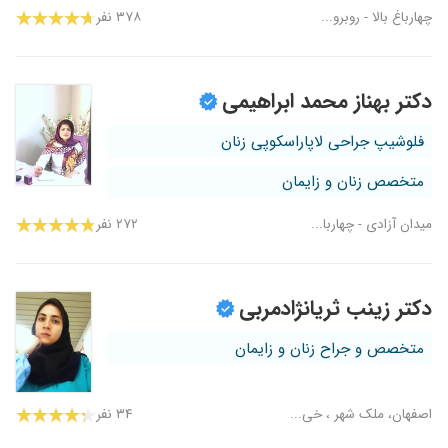
چهارباغ بالا - روبرو...
۳۷۸ نفر
دکتر بهناز محمد ابراهیمی
فلوشیپ جراحی لاپاراسکوپی زنان
متخصص زنان و زایمان
میدان آزادی - چهاربا...
۲۷۲ نفر
دکتر زینب ثریانژادمربی
متخصص و جراح زنان و زایمان
اصفهان، ملک شهر ، خی...
۳۴ نفر