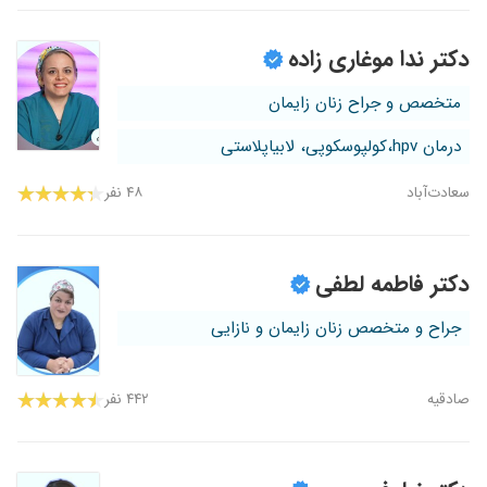
دکتر ندا موغاری زاده
متخصص و جراح زنان زایمان
درمان hpv،کولپوسکوپی، لابیاپلاستی
سعادت‌آباد
۴۸ نفر
دکتر فاطمه لطفی
جراح و متخصص زنان زایمان و نازایی
صادقیه
۴۴۲ نفر