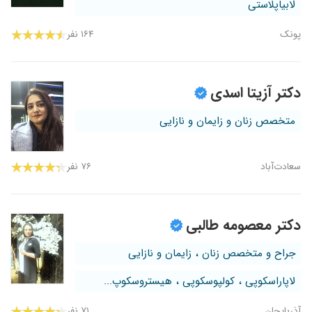
لابیاپلاستی
پونک
۱۶۴ نفر
دکتر آزیتا اسدی
متخصص زنان و زایمان و نازایی
سعادت‌آباد
۷۶ نفر
دکتر معصومه طالبی
جراح و متخصص زنان ، زایمان و نازایی
لاپاراسکوپی ، کولپوسکوپی ، هیستروسکوپ...
آذربایجان
۷۱ نفر