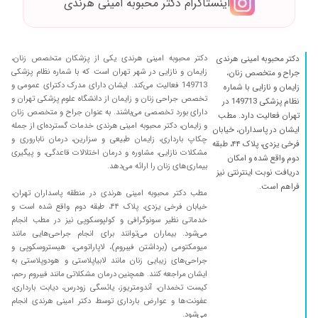
اینستاگرام دکتر محبوبه امینی هرندی
نگرفتم. میتونم بگم ایشون از همه بهتر هستند.
بسیار دکتر باشخصیت ، بااخلاق، با حوصله، با دقت
به تمام سوال های بیمار پاسخ میدهند، و واقعا
وقت میذارند. از مرتبه علمی بالایی هم برخوردار
دکتر محبوبه امینی هرندی یکی از پزشکان متخصص زنان،
دکتر محبوبه امینی هرندی
هستند.
زایمان و نازایی در شهر تهران است که با شماره نظام پزشکی
جراح و متخصص زنان،
۱۴۰۴/۱۲/۰۲
ایشون عالی هستن
149713 فعالیت می‌کند. ایشان دارای مدرک دکترای عمومی و
زایمان و نازایی با شماره
تخصص جراحی زنان و زایمان از دانشگاه علوم پزشکی تهران و
نظام پزشکی 149713 در
۱۴۰۵/۰۲/۰۳
عدم رضایت
دارای بورد تخصصی می‌باشند. به عنوان جراح و متخصص زنان
تهران فعالیت دارد. مطب
و زایمان، دکتر محبوبه امینی هرندی خدمات گسترده‌ای از جمله
۱۴۰۵/۰۴/۲۳
نوبت دهی اصلا خوب نبود و ساعت ها معطل شدم
ایشان در پاسداران، خیابان
چکاپ بارداری، زایمان طبیعی و سزارین، درمان ناباروری و
ولی پزشک خوب بود
فرخی یزدی، پلاک ۴۴، طبقه
مشکلات نازایی، مشاوره و درمان اختلالات قاعدگی، و پیگیری
دوم واقع شده و امکان
۱۴۰۳/۱۰/۱۸
من هنوز تو مرحله تشخیص هستم و به درمان
بیماری‌های زنان را ارائه می‌دهد.
دریافت نوبت اینترنتی نیز
نرسیدم. اما در برخورد اول بسیار دقیق شرح حال
فراهم است.
مطب دکتر محبوبه امینی هرندی در منطقه پاسداران تهران،
گرفتند و راضی بودم
خیابان فرخی یزدی، پلاک ۴۴، طبقه دوم واقع شده است و
۱۴۰۲/۱۲/۱۹
واقعا باسواد و متشخص بودن خیلی خوب توضیح
خدماتی نظیر سونوگرافی و کولپوسکوپی نیز در مطب انجام
دادن و راهنماییم کردن،حتی پرسیدند که با چه نوع
می‌شود. بیماران می‌توانند برای انجام جراحی‌هایی مانند
میومکتومی (برداشتن فیبروم)، لاپاراتومی، هیستروسکوپی و
دارو راحت ترم خدا عمر با عزت عطا کند
جراحی‌های زیبایی زنان مانند لابیاپلاستی و هودوپلاستی به
۱۴۰۵/۰۲/۲۳
خیلی دکتر باحوصله و مهربونی هستن
ایشان مراجعه کنند. همچنین درمان مشکلاتی مانند فیبروم رحم،
کیست تخمدان، آندومتریوز، یائسگی زودرس، دیابت بارداری،
۱۴۰۴/۰۸/۱۱
بسیار حاذق و باتجربه
عفونت‌ها و عوارض بارداری توسط دکتر امینی هرندی انجام
۱۴۰۳/۰۹/۰۶
خیلی خوش برخورد و با دقت هستند
می‌شود.