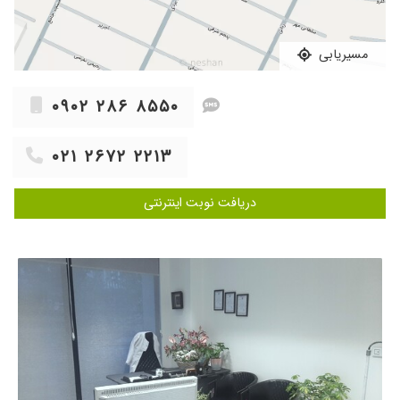
۱۴۰۲/۱۱/۰۲
اخلاق عالی
۱۴۰۳/۰۶/۱۸
من برای معاینه پیش ایشان رفتم و عالی بودن
مسیریابی
۱۴۰۳/۰۷/۱۴
من تنبلی تخمدان داشتم خداروشکر الان حالم
خیلی بهتره واقعا خانم دکتر بهترینن
۰۹۰۲ ۲۸۶ ۸۵۵۰
۱۴۰۴/۰۵/۱۸
سلام ایشون پزشک بسیار خوبی هستند وباحوصله
به سوالها پاسخ میدهند وراهنمایی میکنند:فیبر
داشتم
۰۲۱ ۲۶۷۲ ۲۲۱۳
۱۴۰۳/۰۲/۲۱
کیست داشتم و درمان شدم
دریافت نوبت اینترنتی
۱۴۰۳/۱۱/۱۱
بسیار با شخصیت و مهربان و خیلی برای گوش دادن
به حرفاتون زمان میذارن اصلا عجلهای جواب نمیده
تنها نکته عجیب این بود که اقایون در لابی انتظار
نمیتونستن بشینن منتظر بمونن
۱۴۰۴/۱۱/۰۷
بسیاااار صبور و با اخلاق و خوش برخورد و با دقت
بالا
۱۴۰۳/۰۴/۱۴
بسیار عالی
۱۴۰۵/۰۳/۰۳
بهترین دکتر زنانی بودن که رفتم،خیلی با حوصله و
خوش اخلاق هستن،و زمان زیادی برای ویزیت