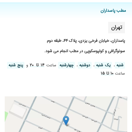
بودم و زایمان کردم پیششون و خیلی راضی بودم.
صبور و متعهد و بسیار با سواد هستن
مطب پاسداران
۱۴۰۳/۰۱/۱۹
خیلی عالی
۱۴۰۴/۰۷/۱۰
باردارم تحت نظر ایشون هستم
تهران
۱۴۰۴/۰۷/۲۳
بسیار صبور و بادقت
پاسداران، خیابان فرخی یزدی، پلاک ۴۴، طبقه دوم
۱۴۰۳/۱۱/۱۰
عفونت زنان د
سونوگرافی و کولپوسکوپی در مطب انجام می شود.
۱۴۰۴/۰۸/۰۲
فعلا خوب بوده
۱۴۰۳/۱۲/۰۳
دکتر خیلی خوب وبا تجربه ای بودن
۱۴ تا ۲۰
شنبه
،
یک شنبه
،
دوشنبه
،
چهارشنبه
ساعت
و
پنج شنبه
۱۴۰۴/۱۰/۲۹
سلام ممنون از خانم دکتر باحوصله مهربان و دقیق
۱۰ تا ۱۵
ساعت
۱۴۰۵/۰۲/۱۰
من ویزیت اولم با خانم دکتر بود بسیار خوش
برخورد و محترم و حاذق بودند و برای اولین تجربه
چکاپ با توجه به ترسی که داشتم بسیار عالی پیش
رفت و خیلی وقت میگذارند حرف شما رو میشنون و
توصیه و داروی لازم رو ارائه میدن.ممنونم ازشون
۱۴۰۵/۰۳/۲۰
صبور و با حوصله و کاربلد با آرامش جواب تمام
سوالات رو میدن ودرمان رو جلو می برندو جای
نگرانی باقی نمی مونه