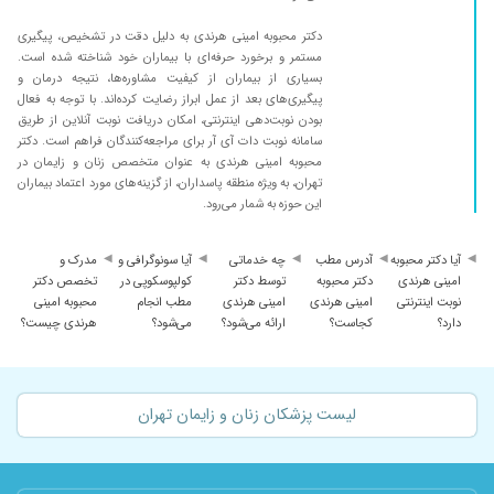
۱۴۰۵/۰۴/۰۴
بسیار خوش برخورد و باحوصله هستند. دانش
دکتر محبوبه امینی هرندی به دلیل دقت در تشخیص، پیگیری
علمی بالایی دارند و به بیماران احترام زیادی
مستمر و برخورد حرفه‌ای با بیماران خود شناخته شده است.
میذارند.
بسیاری از بیماران از کیفیت مشاوره‌ها، نتیجه درمان و
پیگیری‌های بعد از عمل ابراز رضایت کرده‌اند. با توجه به فعال
۱۴۰۴/۰۵/۰۸
صبور و خوش برخورد
بودن نوبت‌دهی اینترنتی، امکان دریافت نوبت آنلاین از طریق
۱۴۰۴/۰۴/۲۸
بسیار عالی راهنمایی مبکنند
سامانه نوبت دات آی آر برای مراجعه‌کنندگان فراهم است. دکتر
محبوبه امینی هرندی به عنوان متخصص زنان و زایمان در
۱۴۰۵/۰۵/۰۲
برخوردشان عالی،بسیار وقت میزارن و با حوصله
تهران، به ویژه منطقه پاسداران، از گزینه‌های مورد اعتماد بیماران
هستن
این حوزه به شمار می‌رود.
۱۴۰۴/۰۹/۲۷
خیلی عالیییییییی
آیا دکتر محبوبه
آدرس مطب
چه خدماتی
آیا سونوگرافی و
مدرک و
۱۴۰۴/۱۱/۲۸
بسیار صبور و حرفه ای هستن و وقت کافی برای
امینی هرندی
دکتر محبوبه
توسط دکتر
کولپوسکوپی در
تخصص دکتر
همه ی مراجعین میگذارند
نوبت اینترنتی
امینی هرندی
امینی هرندی
مطب انجام
محبوبه امینی
۱۴۰۴/۱۱/۲۳
خانوم دکتر خدا بهشون سلامتی با حوصله و حاذق و
دارد؟
کجاست؟
ارائه می‌شود؟
می‌شود؟
هرندی چیست؟
خوش اخلاق
۱۴۰۵/۰۳/۰۳
خودشون عالی بودن،خیلی همدل و صبور و با
درک،اما اخلاق منشیشون میتونست خیلی بهتر
لیست پزشکان زنان و زایمان تهران
باشه،خداحافظی و تشکر میکنی و جواب نمیدن
عجب
۱۴۰۵/۰۵/۰۷
به شدت دکتر دقیق و با حوصله ای هستند به من