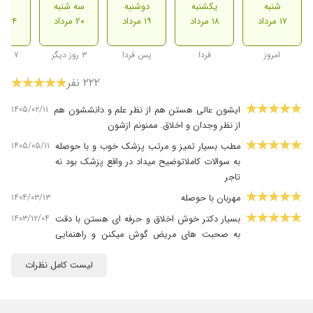
شنبه
یکشنبه
دوشنبه
سه شنبه
شنب
۱۷ مرداد
۱۸ مرداد
۱۹ مرداد
۲۰ مرداد
۲۴ مرداد
امروز
فردا
پس فردا
۳ روز دیگر
۷ روز دیگر
۲۲۲ نفر
۱۴۰۵/۰۲/۱۱
ایشون عالی هستن هم از نظر علم و دانششون هم
از نظر وجدان و اخلاق. ممنونم ازشون
۱۴۰۵/۰۵/۱۱
مطب بسیار تمیز و مرتب پزشک خوب و با حوصله
به سوالات کاملاتوضیح میداد در واقع پزشک بود نه
تاجر
۱۴۰۴/۰۳/۱۳
مهربان با حوصله
۱۴۰۳/۱۲/۰۴
بسیار دکتر خوش اخلاق و حرفه ای هستن با دقت
به صحبت های مریض گوش میکنن و راهنمایی
های لازم و میگن انشاالله سلامت و تندرست باشن
لیست کامل نظرات
۱۴۰۵/۰۵/۰۷
بسیار باحوصله و مهربان هستن خانم دکتر.خدا
بهشون طول عمر بده ان شاالله
۱۴۰۴/۰۲/۰۷
کیست تخمدان در حال مصرف دارو هستم