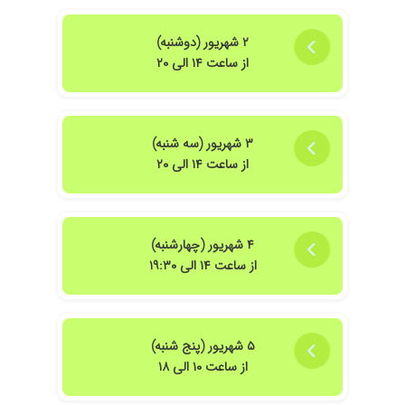
میگذارند ،من اولین دکتری که دیدم به احترام بیمارشون از پشت
میز بلند بشند و خوش امد بگند ،در بحث طبابت کاملا ریز بین و
۲ شهریور (دوشنبه)
نکته سنج هستند،و دو بیماری که دکتر زنان قبلی
غ⁵۷۷۷۷۷۷۷۷۷۷۷۷۷۷۷۷۶۶۶۶۷۷۷۷۷۷۷۷۷۷۷7۷۷۶۶۶۶۶۶۶۶۶تن
از ساعت ۱۴ الی ۲۰
و متخصص قلب دخترم متوجه نشدند با دقت خانوم دکتر
تشخیص داده شد و پیگیری شد ،اطلاعات کامل راجب بیماری
،تشخیص خودشون ،راه درمان و حتی دلیل داروی تجویزی تا
مصرفش به بیمار میدهند، تجربه ی خودم نه تنها دنبال مادیات
۳ شهریور (سه شنبه)
نیستند بلکه همدل هستند با بیمار که هزینه ی کمتری متقبل
از ساعت ۱۴ الی ۲۰
بشه ،به همین دلایلی که گفتم تایم بیشتری نسبت به پزشک
های دیگه باید در نظر بگیریم بهشون مراجعه می کنیم ،من
خییلی راضی بودم
۴ شهریور (چهارشنبه)
۱۴۰۴/۱۱/۰۵
اولین بارم بود پیش ایشون میرفتم خیلی دکتر با
از ساعت ۱۴ الی ۱۹:۳۰
تجربه بودن بسیار با اخلاق، خوش برخورد شرح حال
گرفتنشون خیلی کامل بود و راهنمایی های بسیار
خوبی کردن
۱۴۰۳/۰۴/۳۱
فقط زمان خیلی طولانیه .حداقل سه ساعت زمان
۵ شهریور (پنج شنبه)
برای ویزیت باید بشینی
از ساعت ۱۰ الی ۱۸
۱۴۰۴/۰۹/۲۲
مهربان و