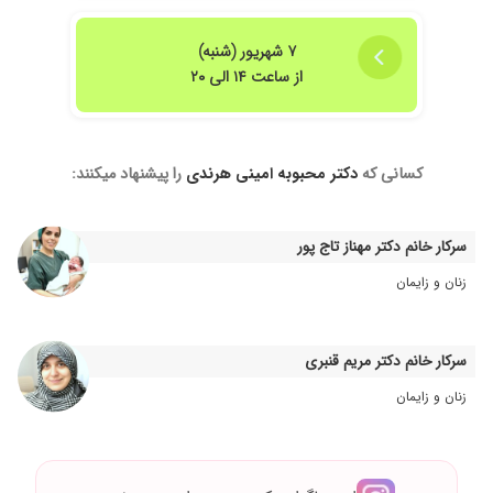
۱۴۰۵/۰۴/۱۳
با حوصله و معتقد و برای بیمار وقت کافی
میگذارندعالی خدا خیرشون بده انشالله
۷ شهریور (شنبه)
۱۴۰۴/۰۴/۰۹
عالی هستن
از ساعت ۱۴ الی ۲۰
۱۴۰۳/۱۰/۲۰
خیلی خوب شرح حال پرسیدن و سونو و آزمایش
نوشتن که این جلسه نشون بدم ببینم تشخیص چیه
۱۴۰۵/۰۵/۰۲
عالی بودن، با دقت و حوصله به صحبتهام گوش
کسانی که
دکتر محبوبه امینی هرندی
را پیشنهاد میکنند:
دادن، وقت کافی برای بیمار میزارن، بسیار
متشخص و کاردرست هستن.
۱۴۰۵/۰۲/۲۰
دکتر بسیار خوبی هستند ، ، ولی با توجه به اینکه
سرکار خانم دکتر مهناز تاج پور
تایم اینترنتی گرفته بودم ، مدت زمان زیادی طول
کشید تا نوبتم بشه
زنان و زایمان
۱۴۰۴/۰۳/۱۳
بسیار صبور و با محبت
۱۴۰۳/۰۲/۰۱
نامنظم بودن دوره قاعدگی و منتظر نظر نهایی خانم
سرکار خانم دکتر مریم قنبری
دکتر در ایتا هستم.
زنان و زایمان
۱۴۰۴/۰۶/۳۱
عالی بود
۱۴۰۴/۰۹/۱۴
خیلی دکتر
۱۴۰۵/۰۵/۱۵
من بیشتر دکترهای زنان تهران رو رفتم و نتیجه