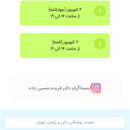
۱۴۰۴/۰۱/۲۸
تشخیص درست و بهموقع
۱۴۰۴/۱۱/۱۸
۴ شهریور (چهارشنبه)
امروز۱۱/۱۰/۱۴۰۴ مثل همیشه ایشون عالین من
۱۰ساله که ازدواج کردم مریض ایشون هستم برای
از ساعت ۱۴ الی ۱۹
همه چی هم رفتم پیششون و الان هم بچه ام رو
ایشون به دنیا اوردن و الان پسرم ۹ماهشه ممنونم
ازتون ️️️️️️️️️️️️️️️️️️️️️️️️️️️️️️️️️
۷ شهریور (شنبه)
۱۴۰۳/۰۶/۳۱
سرکلاژ
از ساعت ۱۴ الی ۱۹
۱۴۰۳/۰۲/۰۵
زایمان سزارین
۱۴۰۴/۰۹/۱۵
ناباروری
۱۴۰۱/۱۰/۲۴
زایمان طبیعی داشتم بسیار درکارشون جدی و پیگیر
هستن و همیشه در دسترس
۱۴۰۲/۰۳/۲۱
کیست عالی
اینستاگرام دکتر فریده حسین زاده
۱۴۰۵/۰۳/۳۱
همیشه عالی هستن
۱۴۰۴/۰۹/۱۰
باردارم
۱۴۰۲/۰۹/۱۵
دکتر خوبین
۱۴۰۳/۱۲/۰۶
سلام دکتر حسین زاده بهترین دکتر هستن و اینکه
لیست پزشکان زنان و زایمان تهران
من باردار هیتم پیش ایشون ویزیت شدم