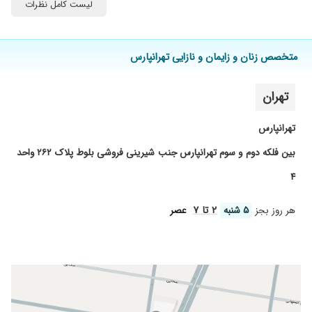
لیست کامل نظرات
۱۴۰۳/۰۸/۰۷
برای عمل برداشتن رحم وافتادگی مثانه ، مادرم
مراجعه کرده بودند که راضی هستند .
۱۴۰۲/۰۹/۲۵
برای زایمان تحت نظرشون هستم با تجربه و
متخصص زنان و زایمان و نازایی تهرانپارس
مهربون هستن و کم خرجحالا زایمان کنم میام
تجربه مو با ایشون میگم
تهران
۱۴۰۳/۰۸/۱۳
عالییی برای مراقبت های بارداری و زایمان با خانم
دکتر بودم راضیم
تهرانپارس
۱۴۰۴/۰۵/۱۴
بسیار متعهد و عال
بین فلکه دوم و سوم تهرانپارس جنب شیرینی فروشی بلوط پلاک ۲۶۲ واحد
۱۴۰۳/۱۲/۱۵
تنبلی تخمدان و نامنظم بودن پریودی
۴
۱۴۰۲/۰۲/۱۸
دختر خوب و با تجربه آیی هستند
۱۴۰۱/۰۵/۲۶
بارداری و زایمان
۲ تا ۷
هر روز بجز
۵ شنبه
عصر
۱۴۰۴/۰۴/۰۸
تشخصی درست و تجویز خوب
۱۴۰۲/۱۱/۱۵
عفونت زنان و کیست سینه و
۱۴۰۱/۱۱/۰۲
من برای عفونت مراجعه کردم و نتیجه گرفتم.
۱۴۰۴/۰۳/۱۶
ایشون عالی هستن عالی عالی مثل فرشته مهربون
۱۴۰۵/۰۲/۲۳
دکتر با اخلاق و حاذق و بسیار با حوصله بودن