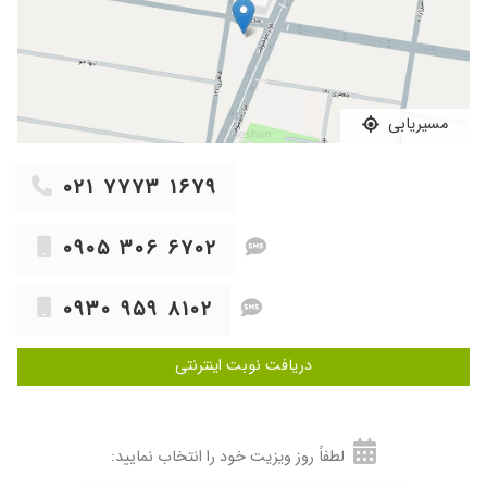
۱۴۰۳/۱۲/۲۱
دکتر خوبی هستن
۱۴۰۳/۰۱/۱۶
خوب بوده
۱۴۰۴/۱۱/۰۶
مشکل پریود طولانی و خونریزی زیاد داشتم که با
دارو برطرف شد بسیار حاذق و خوشبرخورد هستند
مسیریابی
۱۴۰۴/۰۹/۲۹
خوب بوده
۱۴۰۳/۰۷/۲۴
معاینه انجام دادم و عای بودند.
۰۲۱ ۷۷۷۳ ۱۶۷۹
۱۴۰۳/۰۱/۲۰
کیست آندومتریوز.درحال درمان هستم و با ی دوره
دارو کیستم کوچیک شده.الان تو دوره دوم دارو
۰۹۰۵ ۳۰۶ ۶۷۰۲
هستم
۱۴۰۵/۰۵/۱۰
خیلی خوب و خوش برخورد
۰۹۳۰ ۹۵۹ ۸۱۰۲
۱۴۰۱/۱۰/۱۰
عالی چکاو
۱۴۰۲/۱۲/۰۳
جهت بارداری و مراقبت
دریافت نوبت اینترنتی
۱۴۰۳/۱۱/۲۷
ایشان بسیار با دقت و حوصله به مشکلات بیمارشون
گوش میکنن و توضیحاتشون برای رفع استرس
بسیار آرامش بخش هست
لطفاً روز ویزیت خود را انتخاب نمایید:
۱۴۰۴/۰۳/۰۳
راضی هستم زایمان