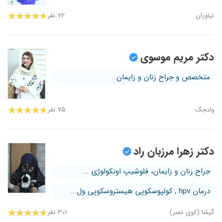
نیاوران
۷۲ نفر
دکتر مریم موسوی
متخصص و جراح زنان و زایمان
ولنجک
۷۵ نفر
دکتر زهرا مرزبان راد
جراح زنان و زایمان، فلوشیپ اونکولوژی ...
درمان hpv , کولپوسکوپی هیستروسکوپی ول...
گیشا (کوی نصر)
۳۰۱ نفر