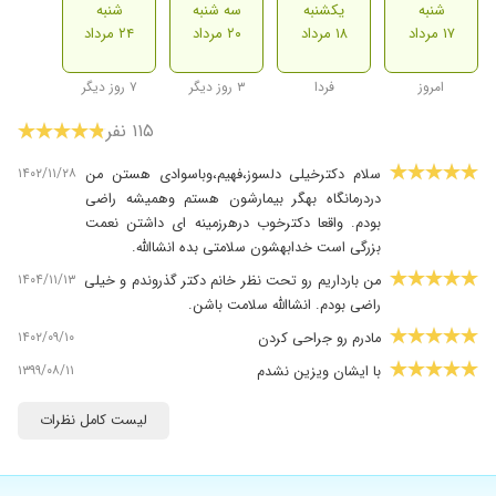
شنبه
یکشنبه
سه شنبه
شنبه
۱۷ مرداد
۱۸ مرداد
۲۰ مرداد
۲۴ مرداد
امروز
فردا
۳ روز دیگر
۷ روز دیگر
۱۱۵ نفر
۱۴۰۲/۱۱/۲۸
سلام دکترخیلی دلسوز،فهیم،وباسوادی هستن من
دردرمانگاه بهگر بیمارشون هستم وهمیشه راضی
بودم. واقعا دکترخوب درهرزمینه ای داشتن نعمت
بزرگی است خدابهشون سلامتی بده انشاالله.
۱۴۰۴/۱۱/۱۳
من بارداریم رو تحت نظر خانم دکتر گذروندم و خیلی
راضی بودم. انشاالله سلامت باشن.
۱۴۰۲/۰۹/۱۰
مادرم رو جراحی کردن
۱۳۹۹/۰۸/۱۱
با ایشان ویزین نشدم
۱۴۰۲/۱۰/۲۴
پیش ایشون زایمان داشتم ،دکتر بااخلاق دلسوز و
لیست کامل نظرات
کاربلد همیشه و همه جا دعای خبرم همراهشونه
۱۴۰۴/۰۶/۰۱
برای چک آپ رفتم خدمتشون
۱۳۹۷/۱۱/۲۸
بسیارخوش برخورد ودلسوزبرای بیمارهستند