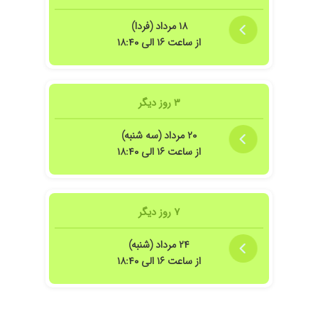
۱۴۰۵/۰۲/۲۷
دکتر عالی هستن من دو سال پیش زایمان سزارین
انجام دادم سه چهار روز بعدش سر پا شدم
۱۸ مرداد (فردا)
میتونستم راحت راه برم بعضی ها تا یک ماه بعد از
از ساعت ۱۶ الی ۱۸:۴۰
سزارین هم نمیتونن از جاشون بلند بشن واقعا دکتر
خوب و با تجربه ای هستن و ازشون تشکر میکنم.
۱۴۰۴/۱۰/۱۲
خیلی باحوصله همه چیز را توضیح می دهد و خوش
۳ روز دیگر
برخورد است
۱۴۰۳/۰۷/۱۰
بارداری
۲۰ مرداد (سه شنبه)
۱۴۰۵/۰۴/۰۹
از ساعت ۱۶ الی ۱۸:۴۰
خیلی عالی بود
۱۴۰۴/۱۰/۱۵
واقعا دکتر باسواد و خوبی هستن بنده سه ساله ک
پیش ایشون میرم پزشک دوران بارداری هستن
۱۴۰۳/۰۶/۳۱
عالی بودن
۷ روز دیگر
۱۴۰۳/۰۶/۲۴
عمل زیبای انجام دادم راضی بودم
۲۴ مرداد (شنبه)
۱۴۰۵/۰۲/۰۷
برای چکاپ بارداری و زایمان رفتم خیلی دکتر با
از ساعت ۱۶ الی ۱۸:۴۰
وجدانی هستن شرایط مالی بیمار رو درک میکنن
شماره تلفن خودشون هم میدن که اگه سوال
داشتی زنگ بزنی به خود دکتر.خیلی کامل همه چی
رو توضیح میدن و وقت میذارن واقعا تو این مدت