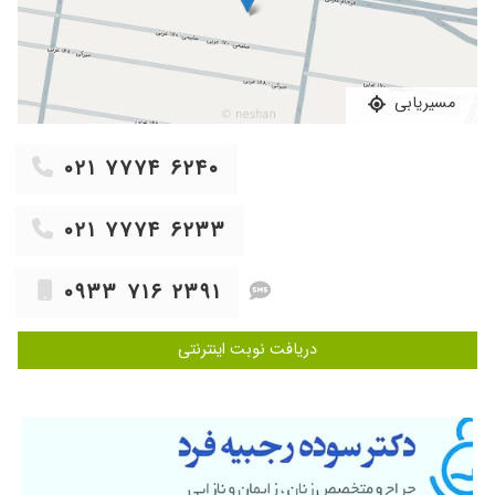
۱۴۰۳/۰۳/۲۹
برای زایمان خدمتشان رسیدم
۱۴۰۵/۰۵/۰۸
بسیااااااار خانم دکتر با تجربه و صبوری هستند من
خیلی دوسشون دارم و فقط نظرات ایشان را قبول
مسیریابی
دارم
۱۴۰۵/۰۳/۲۰
بسیار خانم دکتر در کار خود عالی و مهربان هستند
۰۲۱ ۷۷۷۴ ۶۲۴۰
۱۴۰۳/۱۰/۲۶
بهترین و حاذق ترین دکتری که میشناسم ایشون به
قدری باحوصله ویزیت میکنن که اصلا جای سوال
برای شما باقی نمی زارن من مدت زیادی به
۰۲۱ ۷۷۷۴ ۶۲۳۳
تشخیص اشتباه دکتر دیگری درمان اشتباهی رو
شروع کرده بودم اما خانم دکتر رجبیه فرد متوجه
۰۹۳۳ ۷۱۶ ۲۳۹۱
شدن و درمانم رو تغییر دادن خدا خیرشون بده واقعا
بهترین دکتر هستن
دریافت نوبت اینترنتی
۱۴۰۲/۰۶/۳۱
دکتر خوبیه، فعلا فقط یه بار باهاشون ملاقات داشتم.
۱۴۰۳/۰۶/۰۹
بارداری
۱۴۰۱/۰۹/۰۵
عالی عالی
۱۴۰۲/۰۷/۲۳
عفونت واژن
۱۴۰۰/۱۲/۱۵
عالی هستند