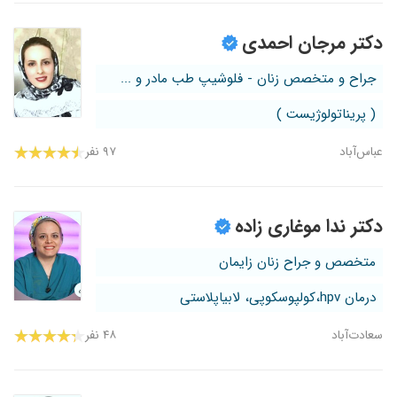
دکتر مرجان احمدی
جراح و متخصص زنان - فلوشیپ طب مادر و ...
( پریناتولوژیست )
عباس‌آباد
۹۷ نفر
دکتر ندا موغاری زاده
متخصص و جراح زنان زایمان
درمان hpv،کولپوسکوپی، لابیاپلاستی
سعادت‌آباد
۴۸ نفر