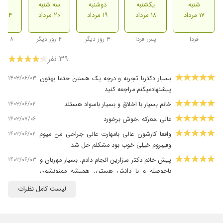
شنبه
یکشنبه
دوشنبه
سه شنبه
شنب
۱۷ مرداد
۱۸ مرداد
۱۹ مرداد
۲۰ مرداد
۲۴ مرداد
فردا
پس فردا
۳ روز دیگر
۴ روز دیگر
۸ روز دیگر
۳۹ نفر
۱۴۰۳/۰۶/۰۳
بسیار دکتربا تجربه و درجه یک هستن حتما بهتون
پیشنهادمیکنم مراجعه کنید
۱۴۰۳/۰۶/۰۲
خانم بسیار با اخلاق و بسیار باسواد هستند
۱۴۰۳/۰۷/۰۶
عالی .معرکه .خوش برخورد
۱۴۰۳/۰۶/۰۲
واقعا کارشون عالی بامهارت عالی جراحی من میوم
وفیبروم خیلی خوب بود مشکلم حل شد
۱۴۰۳/۰۶/۰۳
پیش خانم دکتر سزارین انجام دادم. بسیار مهربان و
باحوصله و با دانش هستن. همیشه ممنونشون
هستم.
لیست کامل نظرات
۱۴۰۴/۰۷/۰۲
بسیار عالی
۱۴۰۳/۰۸/۲۴
توی بیمارستان صارم ایشون منو ویزیت کردن.
خیلی خوش برخوردن و گوش میدن