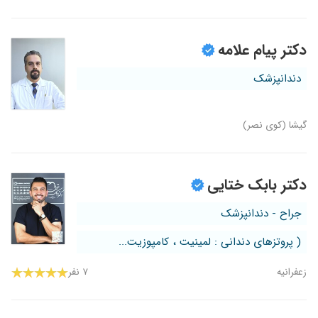
دکتر پیام علامه
دندانپزشک
گیشا (کوی نصر)
دکتر بابک ختایی
جراح - دندانپزشک
( پروتزهای دندانی : لمینیت ، کامپوزیت...
زعفرانیه
۷ نفر