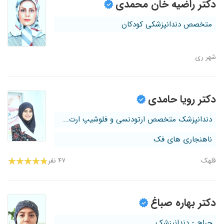
دکتر راضیه خان محمدی
متخصص دندانپزشکی کودکان
شهر ری
دکتر رویا حامدی
دندانپزشک متخصص ارتودنسی و فلوشیپ ارت...
ناهنجاری های فک
قلهک
۴۷ نفر
دکتر بهاره صباغ
جراح - دندانپزشک