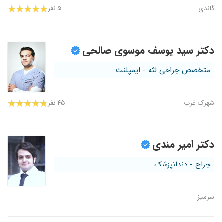
گاندی
۵ نفر
دکتر سید یوسف موسوی صالحی
متخصص جراحی لثه - ایمپلنت
شهرک غرب
۴۵ نفر
دکتر امیر مندی
جراح - دندانپزشک
سرسبز