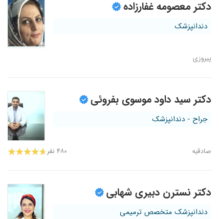
دکتر معصومه غفارزاده
دندانپزشک
پیروزی
دکتر سید داود موسوی بفروئی
جراح - دندانپزشک
صادقیه
۴۸۰ نفر
دکتر نسترن دبیری شهابی
دندانپزشک متخصص ترمیمی