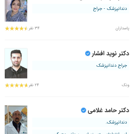
دندانپزشک - جراح
پاسداران
۳۴ نفر
دکتر نوید افشار
جراح دندانپزشک
ونک
۲۴ نفر
دکتر حامد غلامی
دندانپزشک.