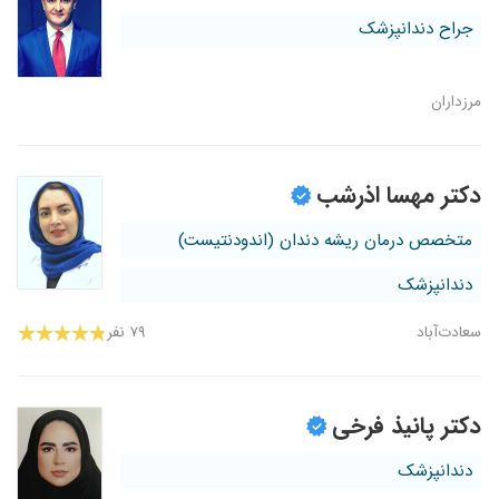
جراح دندانپزشک
مرزداران
دکتر مهسا اذرشب
متخصص درمان ریشه دندان (اندودنتیست)
دندانپزشک
سعادت‌آباد
۷۹ نفر
دکتر پانیذ فرخی
دندانپزشک