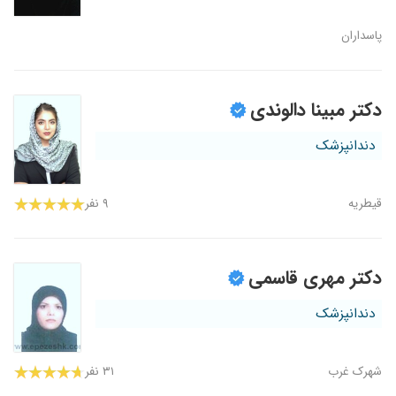
پاسداران
دکتر مبینا دالوندی
دندانپزشک
قیطریه
۹ نفر
دکتر مهری قاسمی
دندانپزشک
شهرک غرب
۳۱ نفر