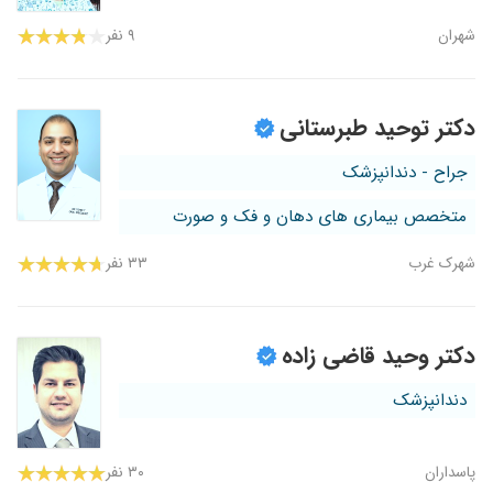
شهران
۹ نفر
دکتر توحید طبرستانی
جراح - دندانپزشک
متخصص بیماری های دهان و فک و صورت
شهرک غرب
۳۳ نفر
دکتر وحید قاضی زاده
دندانپزشک
پاسداران
۳۰ نفر