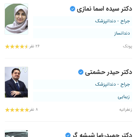
دکتر سیده اسما نمازی
جراح - دندانپزشک
دندانساز
پونک
۲۶ نفر
دکتر حیدر حشمتی
جراح - دندانپزشک
زیبایی
زعفرانیه
۸ نفر
دکتر حمیدرضا شیشه گر