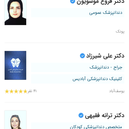
دکتر فروغ موسویون
دندانپزشک عمومی
پونک
دکتر علی شیرزاد
جراح - دندانپزشک
کلینیک دندانپزشکی آبادیس
یوسف‌آباد
۴۱ نفر
دکتر ترانه فقیهی
متخصص دندانپزشکی کودکان