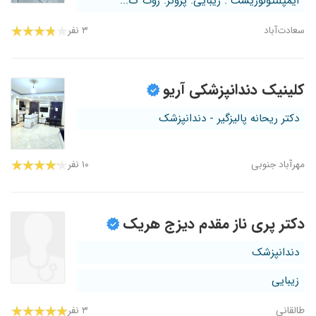
ایمپلنتولوژیست . زیبایی. پروتز. روت ک...
سعادت‌آباد
۳ نفر
کلینیک دندانپزشکی آریو
دکتر ریحانه پالیزگیر - دندانپزشک
مهرآباد جنوبی
۱۰ نفر
دکتر پری ناز مقدم دیزج هریک
دندانپزشک
زیبایی
طالقانی
۳ نفر