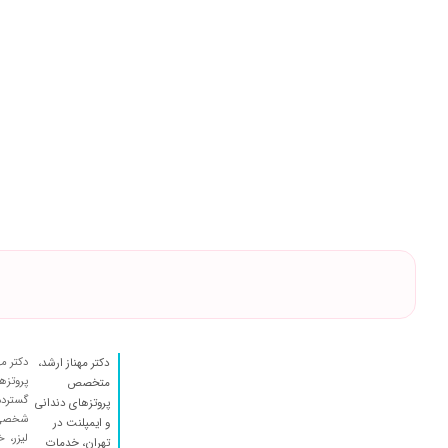
دکتر مه
دکتر مهناز ارشد،
پروتزه
متخصص
گسترده
پروتزهای دندانی
شخصی‌س
و ایمپلنت در
لیزر، 
تهران، خدمات