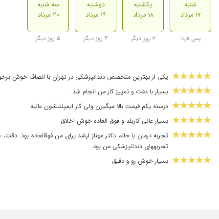
شنبه
یکشنبه
دوشنبه
سه شنبه
۱۷ مرداد
۱۸ مرداد
۱۹ مرداد
۲۰ مرداد
پس فردا
۳ روز دیگر
۴ روز دیگر
۵ روز دیگر
یکی از بهترین متخصص دندانپزشکی در تهران با انصاف خوش برخورد
بسیار با دقت و تمییز کار من انجام شد.
درسته یکم قیمت بالا میگیرن ولی کار ایمپلنتشون عالیه
بسیار عالی کاربلد و فوق العاده خوش اخلاق
تجربه درمان با خانم دکتر مهناز ارشد برای من فوقالعاده بود. دقت،
تجربههای دندانپزشکی من بود
بسیار خوش رو و دقیق
خانم دکترکاملابا صبر و حوصله و خیلی مهربان و دقیق برای بیماران
بسیار با حوصله و صبور بودن موقع ویزیت و توضیحات کامل و جامعی 
من در خدمت خانم دکتر لمینیت انجام دادم هرروز که تو آینه نگاه می