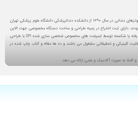
دکتر مهناز ارشد دانشیار گروه پروتزهای دندانی دانشکده دندانپزشکی علوم پزشکی تهران با رتبه یک فارغ التحصیل دکتری عمومی دندانپزشکی در سال ۱۳۸۷ و تخصص پروتزهای دندانی در سال ۱۳۹۰ از دانشکده دندانپزشکی دانشگاه علوم پزشکی تهران
 بوده اند. در سال ۱۳۹۵ فلوشیپ لیزر در دندانپزشکی را از انگلستان اخذ نمودند. دارای ثبت اختراع در زمینه طراحی و ساخت دستگاه مخصوصی جهت الاین
کردن فک در جراحی های فکی در سال ۱۳۹۸ می باشند. ایشان به صورت تخصصی در زمینه بازسازی های فکی با ایمپلنت، به خصوص بازسازی فک های به شدت تحلیل رفته یا شکسته توسط ایمپلنت های مخصوص شخصی سازی شده SPI با طراحی
یت کلینیکی و تحقیقاتی مشغول می باشند و ده ها مقاله و کتاب چاپ شده در
 کاملا به صورت آکادمیک و علمی ارائه می دهد.
 علاوه بر درمان، به عنوان مدرس تکنیک های پیشرفته لمینیت سرامیکی و ایمپلنت
بهترین برندهای ایمپلنت دنیا و مواد درجه یک انجام می شود.