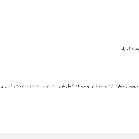
 و کار بلد
 صبوری و مهارت ایشان در کنار توضیحات کامل قبل از درمان باعث شد با آرامش کامل روند
شون وقت میذارن
رو ارائه دادن.
کنم لذت میبرم ممنونم خانم دکتر عزیز