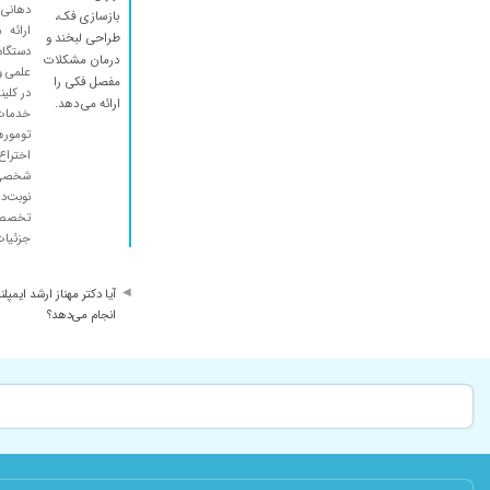
دهانی 
بازسازی فک،
ارائه
طراحی لبخند و
دستگاه
درمان مشکلات
علمی و 
مفصل فکی را
در کلین
ارائه می‌دهد.
خدمات 
توموره
اختراع
شخصی‌س
نوبت‌د
تخصصی 
جزئیات
آیا دکتر مهناز ارشد ایمپ
انجام می‌دهد؟