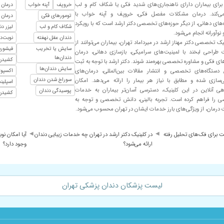
برای بیماران دارای ناهنجاری‌های شدید فکی یا شکاف کام و لب
خروپف
آپنه خواب
درمان 
 می‌کند. درمان مشکلات مفصل فکی، خروپف و آپنه خواب با
تومورهای فکی
درمان 
‌های دهانی، از دیگر حوزه‌های تخصصی دکتر ارشد است که با رویکرد
شکاف کام و لب
لیزر د
نوآورانه انجام می‌شود.
دندان عقل نهفته
نوبت‌د
یک تخصصی دکتر مهناز ارشد در میرداماد تهران، بیماران می‌توانند از
سایش یا تخریب
فیشورس
طراحی لبخند با لمینیت‌های سرامیکی، بازسازی دهانی، درمان
دندان‌ها
کشیدن 
ای فکی و مشاوره تخصصی بهره‌مند شوند. دکتر ارشد با توجه به ثبت
سایش دندان‌ها
 دستگاه‌های تخصصی و انتشار مقالات بین‌المللی، درمان‌های
اکسپوژ
سوراخ شدن دندان
ازی شده و مطابق با نیاز هر بیمار را ارائه می‌دهد. امکان
اسپلین
هی آنلاین در این کلینیک، دسترسی آسان‌تر بیماران به خدمات
پوسیدگی دندان
کشیدن 
را فراهم کرده است. تجربه بالینی، دانش تخصصی و توجه به
 درمان، از ویژگی‌های بارز خدمات ایشان در تهران محسوب می‌شود.
لنت برای فک‌های تحلیل رفته
در کلینیک دکتر ارشد در تهران چه خدمات زیبایی دندان
آیا امکان نو
ارائه می‌شود؟
وجود دارد؟
لیست پزشکان دندان پزشکی تهران