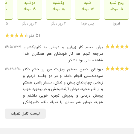
پنج شنبه
شنبه
یکشنبه
دوشنبه
سه ش
۱۵ مرداد
۱۷ مرداد
۱۸ مرداد
۱۹ مرداد
۲۰ مرداد
امروز
پس فردا
۳ روز دیگر
۴ روز دیگر
۵ روز دیگر
۵۱ نفر
۱۴۰۵/۰۲/۲۱
برای انجام کار زیبایی و درمانی به کلینیکشون
مراجعه کردم هم کار خودشان هم همکاران خدا
شاهده عالی بود تشکر
۱۴۰۴/۰۶/۱۰
درودتان ادمین محترم ویزیت من رو خانم دکتر
سیدمحسنی انجام دادند و در دو جلسه ترمیم و
زیبایی چهاردندان پیش و نیش، بسیار راضی هستم
و از نظر محیط درمان آرامشبخش و در برخورد خوب
پرسنل درمانی و پذیرش تجربه خوبی داشتم و
هزینه درمان هم مطابق با تعرفه نظام دامپزشکی
است.
لیست کامل نظرات
۱۴۰۴/۰۳/۰۷
بدون استرس و بدون تنش کارم انجام شد اولین
بار بود که تو محیط دندونپزشکی استرس نداشتم
عالی بود ممنونم از دکتر و پرسنل