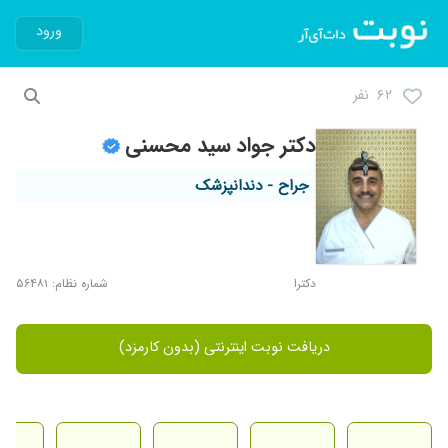
ورود
۶۲ نفر
دکتر جواد سید محسنی
جراح - دندانپزشک
دکترا
شماره نظام: ۵۶۴۸۱
دریافت نوبت اینترنتی (بدون کارمزد)