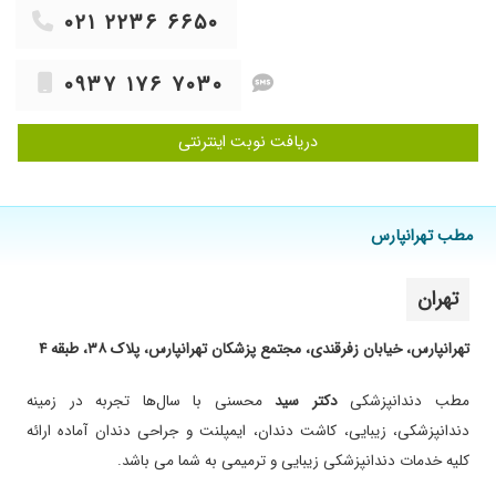
۱۴۰۰/۰۷/۲۴
سلام من برای مشاوره جهت ایمپلنت رفتم پیش
۰۲۱ ۲۲۳۶ ۶۶۵۰
ایشان
۱۴۰۴/۰۲/۲۹
همشون عالی مخصوصا دستیار هاشون من
۰۹۳۷ ۱۷۶ ۷۰۳۰
پیششون دندان پر کردم و لمینیت کردم پدرمم ام
تازه ایمپلنت کاشتن
دریافت نوبت اینترنتی
۱۴۰۱/۱۲/۱۰
دکتر بسیار حاذق و متشخص
۱۴۰۴/۰۶/۲۳
در جریان هستیم
۱۴۰۴/۱۲/۰۲
با حوصله و خوش اخلاق
مطب تهرانپارس
۱۴۰۳/۱۰/۱۳
۶واحد لمینت انجام دادم بسیار عالی و خیلی راضی
هستم
تهران
۱۴۰۳/۰۷/۰۳
دندان عقل
۱۴۰۴/۰۶/۱۲
مشکل کوچکی برای دندانی ک اینپلنت کردم آمده
تهرانپارس، خیابان زفرقندی، مجتمع پزشکان تهرانپارس، پلاک ۳۸، طبقه ۴
بود ک جناب دکتر محسنی کارشون مثل همیشه
عالی بودند من کلا راضی هستم
مطب دندانپزشکی
دکتر سید
محسنی با سال‌ها تجربه در زمینه
۱۴۰۳/۰۷/۳۰
پرکردن وعصب کشی
دندانپزشکی، زیبایی، کاشت دندان، ایمپلنت و جراحی دندان آماده ارائه
۱۴۰۱/۱۱/۱۰
ایشون در کارشون بینظیر بی نهایت بیمار و مشتری
کلیه خدمات دندانپزشکی زیبایی و ترمیمی به شما می باشد.
مدار و بی نهایت با اخلاق و با مناعت طبع هستن