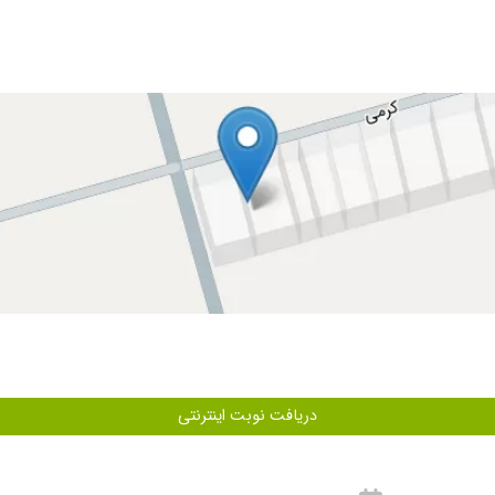
و نتیجه نهایی بسیار خوشحالم و با اطمینان این دندانپزشک را به دیگران توصیه میکنم
دوسال قبل برای م
کشی انجام دادم و هم کشیدن
دم و همه چی عالی بود
تم من کامپوزیت کردم خط لبخندم رو
م و خوشرو و صبور و کارشون هم عالیه. من خدمتشون ایمپلنت و عصب کشی و روکش و ..
دریافت نوبت اینترنتی