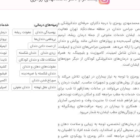
محمدمهدی رومزی با درجه دکترای حرفه‌ای دندانپزشکی و
زمینه‌های درمانی:
خدمات
 جراحی دندان، در منطقه سعادت‌آباد تهران فعالیت
پوسیدگی دندان
عفونت ریشه
درمان
ند. ایشان خدمات متنوعی از جمله درمان ریشه، ترمیم
بی‌نظمی دندان‌ها
پروتز
‌های آسیب‌دیده و پروتزهای دندانی مانند روکش و دندان
از دست دادن دندان
ایمپل
ی را ارائه می‌دهد. همچنین جراحی‌های دندان و ایمپلنت،
یی دندان شامل لمینیت، کامپوزیت و بلیچینگ، به همراه
زردی دندان
دندان شکسته
نوبت‌
نسی و درمان‌های دندانپزشکی کودکان از دیگر حوزه‌های
مشکلات فک و دندان کودکان
نایت‌
 ایشان است.
عفونت‌های دهان و دندان
کشیدن
دندان شکسته یا ضربه‌دیده
فیشور
رومزی با توجه به نیاز بیماران در تهران، تلاش می‌کند با
سوراخ شدن دندان
اکسپو
گیری از روش‌های نوین و تجهیزات مناسب، کیفیت درمان را
دندان عقل نهفته
دندان عفونی
اسپلی
 دهد. بیماران می‌توانند در ساعات بعدازظهر تا شب برای
ت خدمات به مطب مراجعه کنند و امکان دریافت نوبت‌دهی
ن نیز فراهم شده است تا مدیریت وقت و دسترسی آسان‌تر
 همکاری با بیماران در زمینه مراقبت‌های پیشگیرانه و
ی، از ویژگی‌های مطب ایشان به شمار می‌رود.
نار درمان‌های تخصصی، توجه به زیبایی و سلامت دهان و
 در محیطی آرام و استاندارد، باعث شده افراد با اطمینان به
ت ایشان مراجعه کنند. دکتر رومزی با رویکردی علمی و