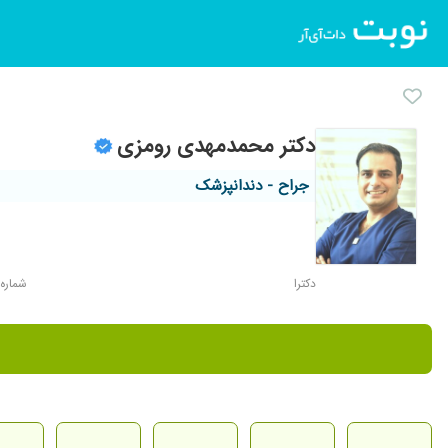
دکتر محمدمهدی رومزی
جراح - دندانپزشک
دکترا
شماره نظا