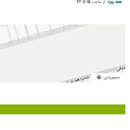
محترمانه بود و محیط مطب هم تمیز و آرامشبخش بود. از کیفیت کار 
۱۵ تا ۲۲
همه روزه
از ساعت
برخوردشون خیلی خوب
خیلی از کار آقای دکتر راضی بودم ، هم دندون پرکردم ، هم عصب 
قالب گیری دیجیتال برای روکش ایمپلنتم انجام دادم بسیار راضی بو
بسیار خوش برخورد و کاملا مسلط بسیار از کار آقای دکتر راضی هس
سلام. من چندین ساله بیمار دکتر رومزی عزیز هستم. بسیار محتر
کارشون خوب بود خیلی راضیم
پزشک بسیار با اخلاق ،کاربلد و با تجربه ای هستن.
مسیریابی