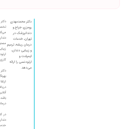
دکتر 
دکتر محمدمهدی
تخصص
رومزی، جراح و
می‌ک
دندانپزشک در
دندان
تهران، خدمات
مصنوع
درمان ریشه، ترمیم
زیبا
و زیبایی دندان،
ارتود
ایمپلنت و
کاری
ارتودنسی را ارائه
می‌دهد.
دکتر 
بهره‌
ارتقا
دریاف
آنلای
باشد.
درمان
در ک
دندان
خدما