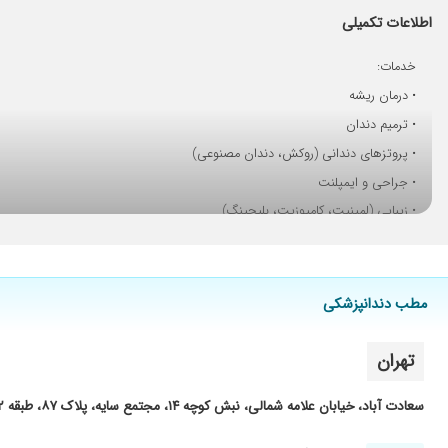
من ایمپلنت گذاشتم خیلی راضی بودم از کارشون،قیمت هاشونم خ
اطلاعات تکمیلی
سلام روز بخیر من کامپوزیت زیبایی انجام دادم خیلی راضی بودم از
خدمات:
جراحی دندان عقل نهفته دکتر برام انجام دادن روی عصب بود دندا
• درمان ریشه
کارایشان بسیار عالیست و بهداشت را هنگام کار رعایت می کند
• ترمیم دندان
خیلی خوشحالم درمان ایمپلنت بدون درد بود
• پروتزهای دندانی (روکش، دندان مصنوعی)
من کار انجام دادم پیششون واقعا خیلی خوب بو
• جراحی و ایمپلنت
ایمپلنت گذاشتم عاااااالی بود
• زیبایی (لمینیت، کامپوزیت، بلیچینگ)
من پیش دکتر رومزی ایمپلنت گذاشتم قبلش خیلی از جراحی ایمپلنت 
• ارتودنسی
خیلی از گذاشتن ایمپلنت میترسیدم ولی کار خوب اقای دکتر باعث شد
• اطفال
من پیش آقای دکتر هم عصب کشی و روکش هم ترمیم و جرمگیری انجا
مطب دندانپزشکی
برای ترمیمی دندان هایم مراجعه کردم و بسیار از کارشون راضی هست
من کار ایمپلنت انجام دادم فوق العاده پروسه بدون درد و ناراحتی د
تهران
بهترین دکتر بسیار با حوصله مهربون و با دقت هستن دستیار بسیار خوبیم داره محیط مطبم بسیار 
من جراحی ایمپلنت انجام دادم. واقعا ذره ای درد حین و بعد جراحی
سعادت آباد، خیابان علامه شمالی، نبش کوچه ۱۴، مجتمع سایه، پلاک ۸۷، طبقه ۲، واحد ۹
برای ایمپلنت به این مطب مراجعه کردم و از نتیجه درمان کاملا راض