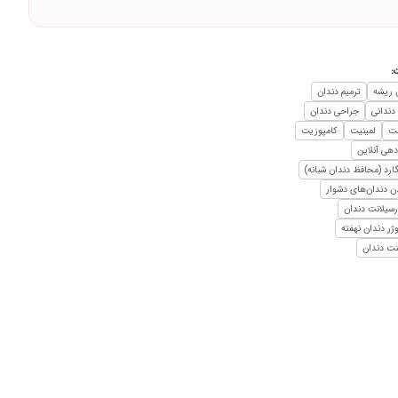
:
 ریشه
ترمیم دندان
 دندانی
جراحی دندان
نت
لمینیت
کامپوزیت
دهی آنلاین
گارد (محافظ دندان شبانه)
 دندان‌های دشوار
سیلانت دندان
ژر دندان نهفته
نت دندان