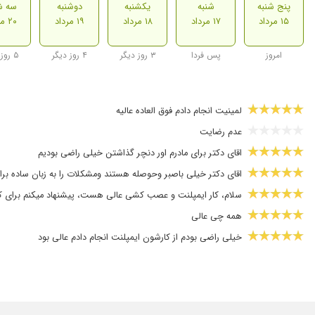
پنج شنبه
شنبه
یکشنبه
دوشنبه
سه ش
۱۵ مرداد
۱۷ مرداد
۱۸ مرداد
۱۹ مرداد
۲۰ مرداد
امروز
پس فردا
۳ روز دیگر
۴ روز دیگر
۵ روز دیگر
لمینیت انجام دادم فوق العاده عالیه
عدم رضایت
اقای دکتر برای مادرم اور دنچر گذاشتن خیلی راضی بودیم
اقای دکتر خیلی باصبر وحوصله هستند ومشکلات را به زبان ساده برا
سلام، کار ایمپلنت و عصب کشی عالی هست، پیشنهاد میکنم برای کار 
همه چی عالی
خیلی راضی بودم از کارشون ایمپلنت انجام دادم عالی بود
کار عصب کشی انجام دادم با حرفه ای ترین دکتر وافعا کارشون عالیه
آقای دکتر جوان , کاربلد و خوش اخلاق
بسیار با اخلاق