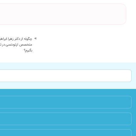
چگونه از دکتر زهرا ابرا
متخصص ارتودنسی در ته
بگیرم؟