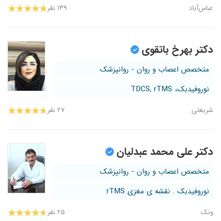
عباس‌آباد
۱۳۹ نفر
دکتر بهرخ باتقوی
متخصص اعصاب و روان - روانپزشک
نوروفیدبک، TDCS, rTMS
شریعتی
۲۷ نفر
دکتر علی محمد عبدلیان
متخصص اعصاب و روان - روانپزشک
نوروفیدبک . نقشه ی مغزی rTMS
ونک
۲۵ نفر