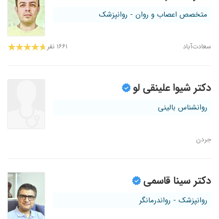
متخصص اعصاب و روان - روانپزشک
سعادت‌آباد
۱۶۶۱ نفر
دکتر شیوا علینقی لو
روانشناس بالینی
جردن
دکتر سینا قاسمی
روانپزشک - رواندرمانگر