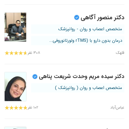
دکتر منصور آگاهی
متخصص اعصاب و روان - روانپزشک
درمان بدون دارو با (rTMS ولورتانوروفی...
قلهک
۳۰۸ نفر
دکتر سیده مریم وحدت شریعت پناهی
متخصص اعصاب و روان ( روانپزشک )
عباس‌آباد
۱۰۲ نفر