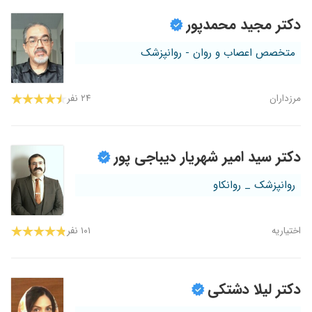
دکتر مجید محمدپور
متخصص اعصاب و روان - روانپزشک
مرزداران
۲۴ نفر
دکتر سید امیر شهریار دیباجی پور
روانپزشک _ روانکاو
اختیاریه
۱۰۱ نفر
دکتر لیلا دشتکی