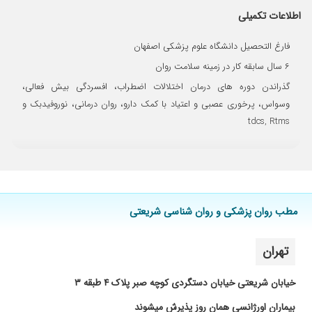
۱۴۰۵/۰۴/۳۰
اطلاعات تکمیلی
خانم دکتر بسیار باسواد هستن و روش تشخیصی
دقیق مبتنی بر نقشه مغزی انجام میدن.
فارغ التحصیل دانشگاه علوم پزشکی اصفهان
۱۴۰۴/۰۶/۲۸
اضطراب شدید داشتم و با کمک خانم دکتر خیلی
سریع کنترل شد
۶ سال سابقه کار در زمینه سلامت روان
۱۴۰۴/۰۶/۱۴
گذراندن دوره های درمان اختلالات اضطراب، افسردگی بیش فعالی،
افسردگی و بیش فعالی،مشکل افسردگی با تجویز
مناسب و مشاوره فردی مرتفع شد،و راهکارهای
وسواس، پرخوری عصبی و اعتیاد با کمک دارو، روان درمانی، نوروفیدبک و
روانشناختی و دارو درمانی برای مدیریت بیش فعالی
tdcs, Rtms
تجویز شد
۱۴۰۴/۰۹/۲۳
خیلی دکتر خوبی هستن
۱۴۰۴/۱۱/۲۲
دکتر بسیار خوش اخلاق و صبور بودند. و مشکلم حل
شد.
مطب روان پزشکی و روان شناسی شریعتی
۱۴۰۴/۰۶/۱۱
افسردگی حاد
۱۴۰۴/۱۲/۰۳
پزشک و تراپیست خوبی هستن و در درمان پنیک و
اضطراب و نشخوار برای من موثر واقع شدن
تهران
۱۴۰۴/۰۶/۲۸
استرس و اضطراب شدید داشتم ، به تشخیص خانم
خیابان شریعتی خیابان دستگردی کوچه صبر پلاک ۴ طبقه ۳
دکتر، با گذراندن جلسات روان درمانی و مصرف دارو
و پیگیری های ایشان در حد زیادی کنترل شد.
بیماران اورژانسی همان روز پذیرش میشوند