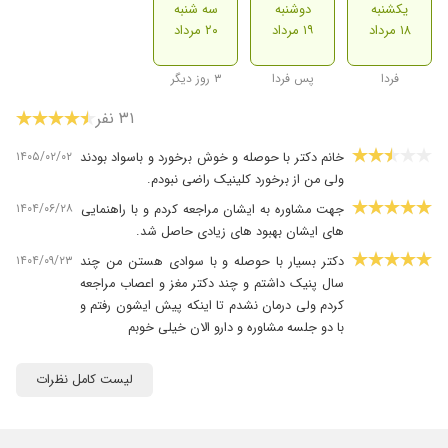
یکشنبه
دوشنبه
سه شنبه
۱۸ مرداد
۱۹ مرداد
۲۰ مرداد
فردا
پس فردا
۳ روز دیگر
۳۱ نفر
۱۴۰۵/۰۲/۰۲
خانم دکتر با حوصله و خوش برخورد و باسواد بودند
ولی من از برخورد کلینیک راضی نبودم.
۱۴۰۴/۰۶/۲۸
جهت مشاوره به ایشان مراجعه کردم و با راهنمایی
های ایشان بهبود های زیادی حاصل شد.
۱۴۰۴/۰۹/۲۳
دکتر بسیار با حوصله و با سوادی هستن من چند
سال پنیک داشتم و چند دکتر مغز و اعصاب مراجعه
کردم ولی درمان نشدم تا اینکه پیش ایشون رفتم و
با دو جلسه مشاوره و دارو الان خیلی خوبم
۱۴۰۴/۰۶/۲۸
بسیار پیگیر بیمارشونن،وقت میذارن و با حوصله و
روی باز با بیمار برخورد میکنن
لیست کامل نظرات
۱۴۰۵/۰۳/۲۵
عدم رضایت
۱۴۰۵/۰۵/۱۴
خیلی خوبن .با حوصله . پیگیر و بااخلاق