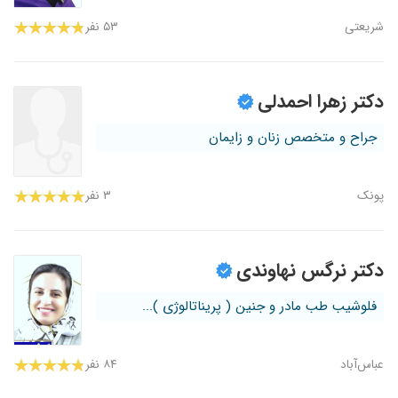
شریعتی
۵۳ نفر
دکتر زهرا احمدلی
جراح و متخصص زنان و زایمان
پونک
۳ نفر
دکتر نرگس نهاوندی
فلوشیب طب مادر و جنین ( پریناتالوژی )...
عباس‌آباد
۸۴ نفر