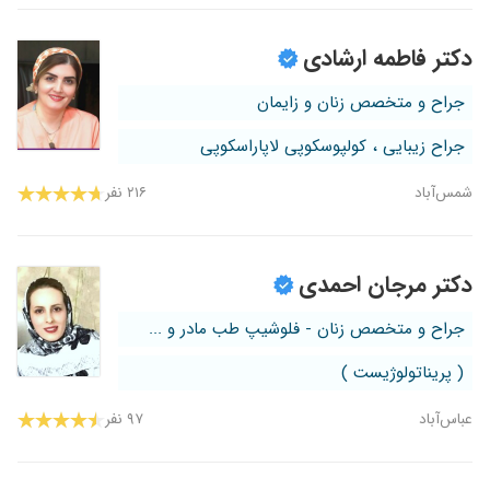
دکتر فاطمه ارشادی
جراح و متخصص زنان و زایمان
جراح زیبایی ، کولپوسکوپی لاپاراسکوپی
شمس‌آباد
۲۱۶ نفر
دکتر مرجان احمدی
جراح و متخصص زنان - فلوشیپ طب مادر و ...
( پریناتولوژیست )
عباس‌آباد
۹۷ نفر