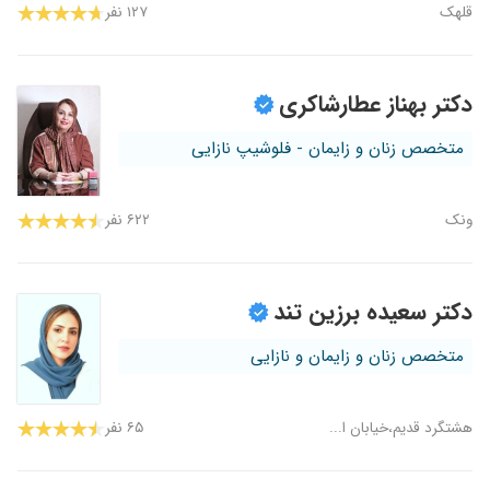
قلهک
۱۲۷ نفر
دکتر بهناز عطارشاکری
متخصص زنان و زایمان - فلوشیپ نازایی
ونک
۶۲۲ نفر
دکتر سعیده برزین تند
متخصص زنان و زایمان و نازایی
هشتگرد قدیم،خیابان ا...
۶۵ نفر