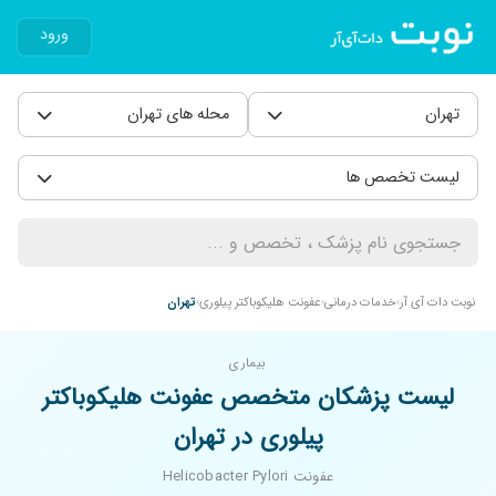
ورود
تهران
محله های تهران
لیست تخصص ها
نوبت دات آی آر
خدمات درمانی
عفونت هلیکوباکتر پیلوری
تهران
بیماری
لیست پزشکان متخصص عفونت هلیکوباکتر
پیلوری در تهران
عفونت Helicobacter Pylori