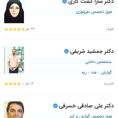
دکتر سارا کشت کاری
فوق تخصص نفرولوژی
قلهک
۲۴ نفر
دکتر جمشید شریفی
متخصص داخلی
گوارش - غدد - ریه
افسریه
۱۹ نفر
دکتر علی صادقی خسرقی
فوق تخصص گوارش و کبد