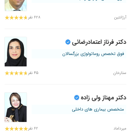
آرژانتین
۶۲۸ نفر
دکتر فرناز اعتمادرضائی
فوق تخصص روماتولوژی بزرگسالان
ستارخان
۴۵ نفر
دکتر مهناز ولی زاده
متخصص بیماری های داخلی
میرداماد
۶۲ نفر