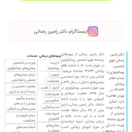
درمان نرسیدیم اما تو این زمونه همین که ۱ دکتر با
اولین جلسه بتونه تشخیص درست بده جای شکر
داره
۱۴۰۵/۰۳/۱۸
والا الان دیگه پزشکا جای طبابت تجارت میکنن
اینستاگرام دکتر رامین رضائی
۱۴۰۴/۰۷/۱۱
عالی است
۱۴۰۴/۰۲/۲۱
عدم رضایت
۱۴۰۳/۰۳/۱۱
بسیار عالی
دکتر رامین رضائی از چهره‌های
دکتر رامین
زمینه‌های درمانی:
خدمات:
۱۴۰۴/۰۶/۲۳
فوق العاده هستن
برجسته فوق تخصص روماتولوژی
رضائی فوق
آرتریت
ویزیت و تشخیص
در تهران است که با شماره نظام
تخصص
۱۴۰۴/۰۷/۱۹
سلام من درد مفاصل دارم فعلا دارو دادن وآرمایش
روماتوئید
بیماری‌های روماتولوژی
پزشکی ۷۳۸۳۳ شناخته می‌شود.
روماتولوژی با
دادم تا جوابش بیاد از مصرف دارو خیلی بهتر شدم تا
لوپوس
درمان بیماری‌های
ایشان پس از اخذ بورد تخصصی
شماره نظام
مفصلی و خودایمنی
جواب آزمایشبیاد ببینیم چی میشه
واسکولیت
بیماری‌های داخلی در سال ۱۳۹۱ و
پزشکی
مشاوره تخصصی در
بورد فوق تخصص روماتولوژی در
آرتروز
نقرس
۱۴۰۴/۰۸/۰۸
۷۳۸۳۳ در
درد مفاصل تاحدودی بهبودی حاصل شده
زمینه آرتریت و آرتروز
سال ۱۳۹۵، فعالیت حرفه‌ای و
فیبرومیالژیا
تهران فعالیت
بررسی و پیگیری
۱۴۰۳/۱۲/۱۱
مشکل درد مفصل
آموزشی خود را با جدیت ادامه
اسکلرودرمی
دارد. امکان
بیماران با دردهای
داده‌اند. دکتر رامین رضائی دارای
سندرم شوگرن
۱۴۰۴/۰۹/۱۲
دریافت نوبت
رماتیسم
مزمن عضلانی و اسکلتی
بیش از ۲۵ سال سابقه طبابت
اینترنتی از
اسپوندیلیت
درمان لوپوس و
است و در این مدت، علاوه بر
۱۴۰۴/۰۶/۲۰
عدم رضایت
آنکیلوزان
طریق سامانه
واسکولیت
درمان بیماران، تجربه ارزشمندی
۱۴۰۴/۰۵/۱۴
نوبت دات آی
برای روماتیسم پوستی رفتم تو یک ماه خیلی بهتر
بیماری‌های
در حوزه آموزش پزشکی کسب
انجام تست‌های
مفصلی و
آر برای مراجعه
شدم