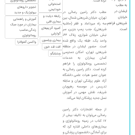
کرده است.
تخصصی روماتولوژی
استخوانی
به مطب
تجویز داروهای
۱۴۰۴/۰۷/۲۱
سرتایمی که ثبت شده بود نبود اما نحوه ی برخورد
خودایمنی
ایشان در
مطب دکتر رامین رضائی در
بیولوژیک و جدید
منشی خیلی خوب بود
رابطه دیابت و
خیابان
تهران، خیابان شریعتی شمال، بین
آموزش و راهنمایی
بیماری قلبی
شریعتی فراهم
سه راه میرداماد و ظفر (حاشیه
۱۴۰۳/۰۷/۳۰
التهاب مفاصل
بیماران در مورد سبک
کمبود آنزیم‌های
است.
شریعتی)، جنب پمپ بنزین، سر
زندگی مناسب
۱۴۰۵/۰۴/۰۳
دکتر خوش اخلاق و باحوصله هستن و همچنین با
گوارشی
نبش خیابان شواری، پلاک ۴۴،
روماتولوژی
سواد و نوبت دهی مطب منظم هست
بیماری ویلسون
واحد یک، طبقه یک واقع شده
واکسن آنفولانزا
است. حضور ایشان در منطقه
افت قند خون
۱۴۰۳/۰۸/۱۴
بسیار دقیق و با حوصله معاینه کردنو تشخیص عالی
شریعتی تهران، امکان دسترسی
ویتیلیگو
آسان بیماران به خدمات
۱۴۰۵/۰۵/۰۴
آقای دکتر بسیار مهربان و با دانش هستند
تخصصی روماتولوژی را فراهم
۱۴۰۵/۰۴/۲۴
دکتر خوش اخلاق و متخصص
کرده است. دکتر رامین رضائی به
عنوان عضو هیات علمی دانشگاه
۱۴۰۴/۱۲/۰۴
عدم رضایت
آزاد علوم پزشکی تهران و سابقه
۱۴۰۵/۰۵/۱۲
موفق باشید
تدریس در موسسه رهپویان
شریف، نقش مهمی در آموزش
۱۴۰۳/۰۷/۱۹
من یکبار رفتم و ازمایش دادن
نسل جدید پزشکان ایفا می‌کند.
۱۴۰۳/۱۰/۰۹
آرتروز
از جمله افتخارات دکتر رامین
۱۴۰۳/۱۲/۱۲
روماتیسم
رضائی می‌توان به تالیف بیش از
۱۷ کتاب در زمینه روماتولوژی و
۱۴۰۴/۰۲/۰۶
عالی هستند
بیماری‌های داخلی اشاره کرد که
۱۴۰۵/۰۳/۱۱
دکتر خوبی هست ولی واقعن معطلی داره خیلی
برای آمادگی دانشجویان پزشکی و