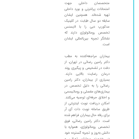
خسته کننده هست تمام روز باید باشیم
متخصصان داخلی جهت
امتحانات پرانترنی و بورد داخلی
۱۴۰۵/۰۴/۰۳
تشخیص و درمان دکتر عالی هست
تهیه شده‌اند. همچنین ایشان
۱۴۰۵/۰۵/۱۰
سابقه دو سال طبابت در کلینیک
دکتر با تجربه و با دقت هستن .از ویزیت راضی
مدکورپ دبی را با لایسنس
هستم
تخصص روماتولوژی دارند که
۱۴۰۴/۰۹/۱۹
بسیار دکتر با شخصیت و صبوری بودند .
نشانگر تجربه بین‌المللی ایشان
است.
۱۴۰۳/۰۷/۱۵
فعلا درحال درمان هستیم
۱۴۰۴/۰۷/۱۳
دوستم پسو داشت
بیماران مراجعه‌کننده به مطب
دکتر رامین رضائی در تهران، از
۱۴۰۴/۰۹/۰۴
رماتیسم
دقت در تشخیص و پیگیری روند
درمان رضایت بالایی دارند.
۱۴۰۴/۰۸/۰۳
روماتیسم
بسیاری از بیماران، دکتر رامین
۱۴۰۵/۰۲/۰۷
بسیار با اخلاق هم دکتر هم پرسنل امیدوارم تمام
رضائی را به دلیل تخصص در
بیماران شفای عاجل بزودی الهی آمین
بیماری‌های مفصلی و روماتیسمی
و اخلاق حرفه‌ای توصیه می‌کنند.
۱۴۰۵/۰۳/۰۲
دو جلسه خدمت دکتر رفتم و دارو دادن برای
امکان دریافت نوبت اینترنتی از
روماتیسم و الان خدارو شکر دردام کمتر شده ممنونم
طریق سامانه نوبت دات آی آر
از آقای دکتر خوش اخلاق با حوصله ومهربان
برای رفاه حال بیماران فراهم شده
است. دکتر رامین رضائی، فوق
۱۴۰۳/۰۷/۰۱
التهاب
تخصص روماتولوژی، همواره با
۱۴۰۳/۰۵/۱۰
خوب بود
دانش به‌روز و تجربه گسترده خود
در خدمت بیماران تهرانی و