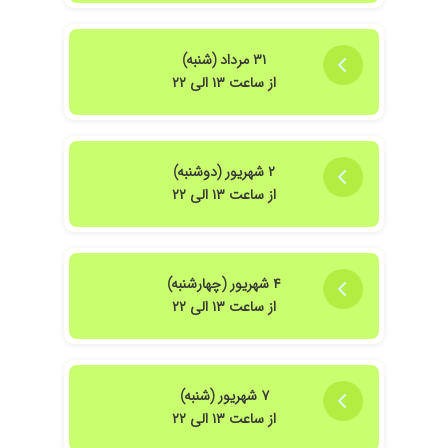
۱۴۰۵/۰۲/۰۷
سلام وقت به خیر دکتر فوق العاده خوبی هستن از
نظر تشخیص و درمان ولی مشکل بزرگی که هست
۳۱ مرداد (شنبه)
در موضوع تاخیر در نوبت هست من دوبار به مطب
از ساعت ۱۳ الی ۲۲
ایشون مراجعه کردم ولی هر دوبار بالای دو سه
ساعت دیرتر نوبتم شد که برم داخل اتاق دکتر
۱۴۰۳/۰۷/۲۵
دکتر خوبی هستن
۲ شهریور (دوشنبه)
۱۴۰۴/۰۴/۳۰
سلام دکتری بسیار باتجربه و عالی من مشکل
از ساعت ۱۳ الی ۲۲
ساییدگی زانو و کمر درد داشتم تحت نظر ایشون
درمان شدم
۱۴۰۳/۰۵/۲۳
بهترین دکترهستند
۱۴۰۴/۰۳/۱۳
روماتیسم
۴ شهریور (چهارشنبه)
از ساعت ۱۳ الی ۲۲
۱۴۰۵/۰۳/۲۳
ایشون فوق العاده پر انرژی هستن، دانش بالایی
دارند و خیلی سریع روند درمان رو پیش میبرند.
۱۴۰۵/۰۲/۲۴
من چند باری پیش ایشون رفتم خداخیرش بده
فهمید پوکی استخون دارم دکتر باحوصله ای هستن
۷ شهریور (شنبه)
ودقیق توضیح میدن و دقیق گوش میدن
از ساعت ۱۳ الی ۲۲
۱۴۰۴/۰۶/۱۰
برای اولین ویزیت تشخیص درستی دادن فعلا به