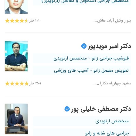
متخصص جراحی استخوان و مفاصل (ارتوپدی)
بلوار وکیل آباد، هاش...
۱۰۱ نفر
دکتر امیر مویدپور
فلوشیپ جراحی زانو - متخصص ارتوپدی
تعویض مفصل زانو - آسیب های ورزشی
مشهد چهارراه دکترا _...
۳۰۱ نفر
دکتر مصطفی خلیلی پور
متخصص ارتوپدی
جراحی های شانه و زانو