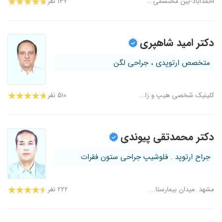
احمداباد-بین محتشمی...
۱۳۲ نفر
دکتر امید شاهپری
متخصص ارتوپدی ، جراحی لگن
کلینیک شخصی هیپ و زا...
۵۱۰ نفر
دکتر محمدتقی پیوندی
جراح ارتوپد . فلوشیپ جراحی ستون فقرات
مشهد .میدان بیمارستا...
۲۲۲ نفر