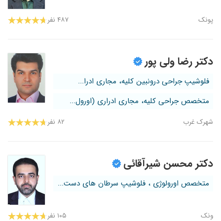
پونک
۴۸۷ نفر
دکتر رضا ولی پور
فلوشیپ جراحی درونبین کلیه، مجاری ادرا...
متخصص جراحی کلیه، مجاری ادراری (اورول...
شهرک غرب
۸۲ نفر
دکتر محسن شیرآقائی
متخصص اورولوژی ، فلوشیپ سرطان های دست...
ونک
۱۰۵ نفر