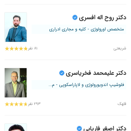
دکتر روح اله افسری
متخصص اورولوژی - کلیه و مجاری ادراری
شریعتی
۸۱ نفر
دکتر علیمحمد فخریاسری
فلوشیپ اندویورولوژی و لاپاراسکوپی - م...
قلهک
۲۹۳ نفر
دکتر اصغر فاریابی