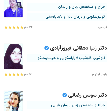
جراح و متخصص زنان و زایمان
کولپوسکوپی و درمان hpv و لابیاپلاستی
فرمانیه
۳۴ نفر
دکتر زیبا دهقانی فیروزآبادی
فلوشیپ فلوشیپ لاپاراسکوپی و هیستروسکو...
بلوار فردوس
۵۹ نفر
دکتر سوسن رضائی
جراح و متخصص زنان زایمان نازایی