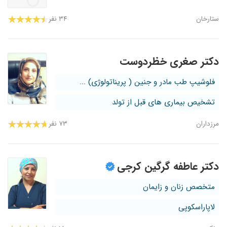
ستارخان
۳۴ نفر
دکتر صغری خظردوست
فلوشیپ طب مادر و جنین ( پریناتولوژی) ...
تشخیص بیماری های قبل از تولد
مرزداران
۷۳ نفر
دکتر عاطفه گرگین کرجی
متخصص زنان و زایمان
لاپاراسکوپی