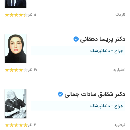
نارمک
۱۱ نفر
دکتر پریسا دهقانی
جراح - دندانپزشک
اختیاریه
۴۱ نفر
دکتر شقایق سادات جمالی
جراح - دندانپزشک
قیطریه
۴ نفر