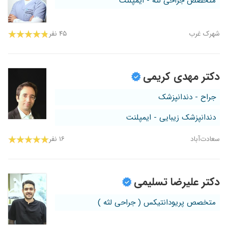
متخصص جراحی لثه - ایمپلنت
شهرک غرب
۴۵ نفر
دکتر مهدی کریمی
جراح - دندانپزشک
دندانپزشک زیبایی - ایمپلنت
سعادت‌آباد
۱۶ نفر
دکتر علیرضا تسلیمی
متخصص پریودانتیکس ( جراحی لثه )