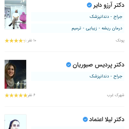
دکتر آرزو دایر
جراح - دندانپزشک
درمان ریشه - زیبایی - ترمیم
پونک
۱۰ نفر
دکتر پردیس صبوریان
جراح - دندانپزشک
شهرک غرب
۶ نفر
دکتر لیلا اعتماد