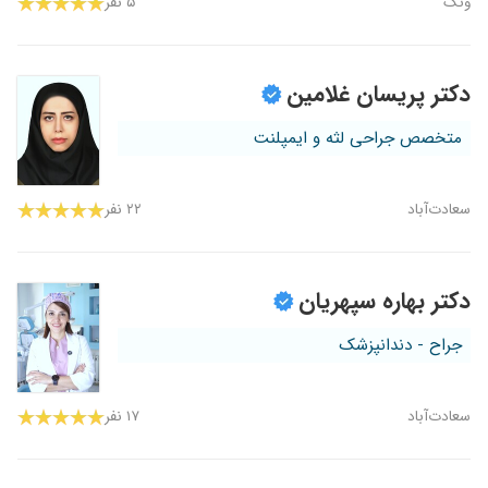
ونک
۵ نفر
دکتر پریسان غلامین
متخصص جراحی لثه و ایمپلنت
سعادت‌آباد
۲۲ نفر
دکتر بهاره سپهریان
جراح - دندانپزشک
سعادت‌آباد
۱۷ نفر