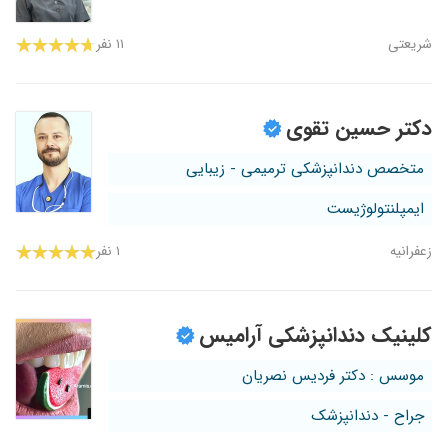
شریعتی
۱۱ نفر
دکتر حسین تقوی
متخصص دندانپزشکی ترمیمی - زیبایی
ایمپلنتولوژیست
زعفرانیه
۱ نفر
کلینیک دندانپزشکی آرامیس
موسس : دکتر فردیس نصریان
جراح - دندانپزشک