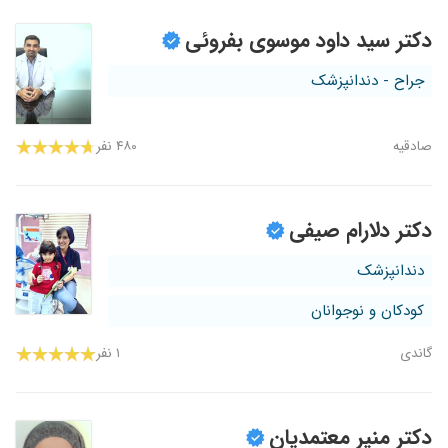
دکتر سید داود موسوی بفروئی
جراح - دندانپزشک
صادقیه
۴۸۰ نفر
دکتر دلارام صیفی
دندانپزشک
کودکان و نوجوانان
گاندی
۱ نفر
دکتر منیر معتمدیان