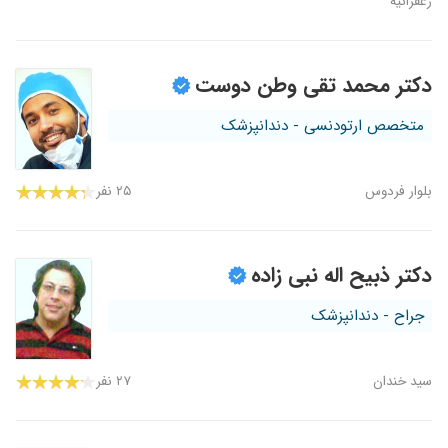
زعفرانیه
دکتر محمد تقی وطن دوست
متخصص ارتودنسی - دندانپزشک
بلوار فردوس
۲۵ نفر
دکتر ذبیح اله نبی زاده
جراح - دندانپزشک
سید خندان
۲۷ نفر