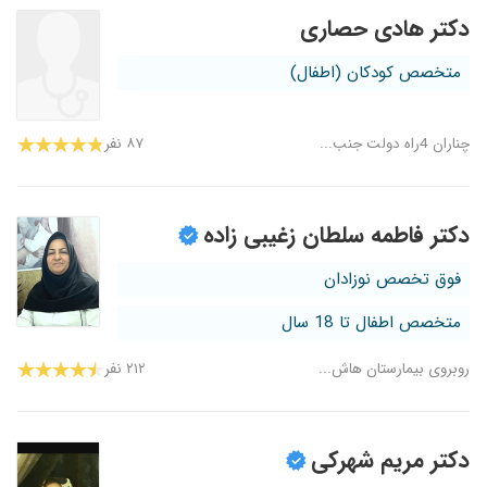
دکتر هادی حصاری
متخصص کودکان (اطفال)
چناران 4راه دولت جنب...
۸۷ نفر
دکتر فاطمه سلطان زغیبی زاده
فوق تخصص نوزادان
متخصص اطفال تا 18 سال
روبروی بیمارستان هاش...
۲۱۲ نفر
دکتر مریم شهرکی