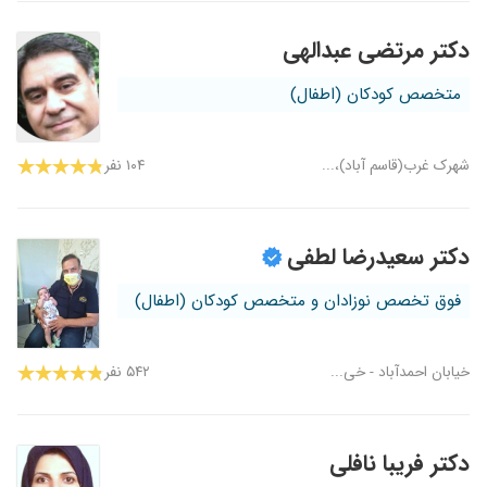
دکتر مرتضی عبدالهی
متخصص کودکان (اطفال)
شهرک غرب(قاسم آباد)،...
۱۰۴ نفر
دکتر سعیدرضا لطفی
فوق تخصص نوزادان و متخصص کودکان (اطفال)
خیابان احمدآباد - خی...
۵۴۲ نفر
دکتر فریبا نافلی