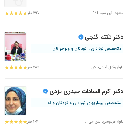
مشهد- ابن سینا 2/1 -...
۲۹۷ نفر
دکتر تکتم گنجی
متخصص نوزادان ، کودکان و ونوجوانان
بلوار وکیل آباد _نبش...
۲۵۹ نفر
دکتر اکرم السادات حیدری یزدی
متخصص بیماریهای نوزادان و کودکان و نو...
بلوار فردوسی، بین می...
۱۰۴ نفر