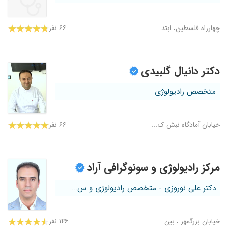
چهارراه فلسطین، ابتد...
۶۶ نفر
دکتر دانیال گلبیدی
متخصص رادیولوژی
خیابان آمادگاه-نبش ک...
۶۶ نفر
مرکز رادیولوژی و سونوگرافی آراد
دکتر علی نوروزی - متخصص رادیولوژی و س...
خیابان بزرگمهر ، بین...
۱۴۶ نفر