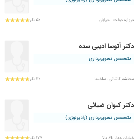
دروازه دولت - خیابان...
۵۲ نفر
دکتر آتوسا ادیبی سده
متخصص تصویربرداری
محتشم کاشانی، ساختما...
۱۱۲ نفر
دکتر کیوان ضیائی
متخصص تصویربرداری (رادیولوژی)
خیابان چهار باغ بالا...
۱۷۷ نفر