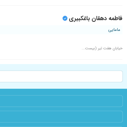
فاطمه دهقان باغکبیری
مامایی
خیابان هفت تیر (بیست...