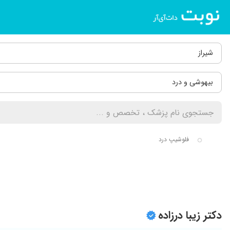
شیراز
بیهوشی و درد
فلوشیپ درد
دکتر زیبا درزاده