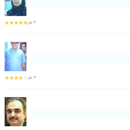
۴ نفر
۳ نفر