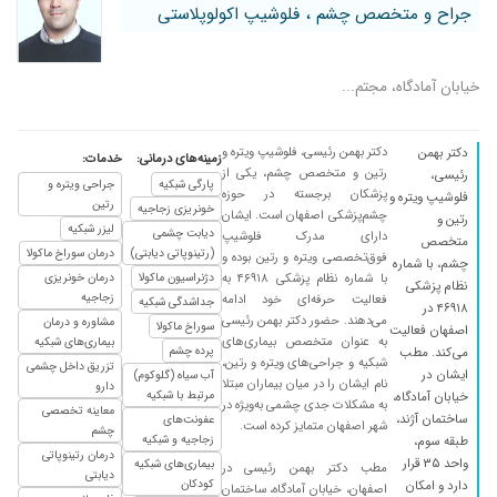
جراح و متخصص چشم ، فلوشیپ اکولوپلاستی
خیابان آمادگاه، مجتم...
دکتر بهمن رئیسی، فلوشیپ ویتره و
دکتر بهمن
زمینه‌های درمانی:
خدمات:
رتین و متخصص چشم، یکی از
رئیسی،
پارگی شبکیه
جراحی ویتره و
پزشکان برجسته در حوزه
فلوشیپ ویتره و
رتین
خونریزی زجاجیه
چشم‌پزشکی اصفهان است. ایشان
رتین و
لیزر شبکیه
دیابت چشمی
دارای مدرک فلوشیپ
متخصص
(رتینوپاتی دیابتی)
درمان سوراخ ماکولا
فوق‌تخصصی ویتره و رتین بوده و
چشم، با شماره
با شماره نظام پزشکی ۴۶۹۱۸ به
دژنراسیون ماکولا
درمان خونریزی
نظام پزشکی
زجاجیه
فعالیت حرفه‌ای خود ادامه
جداشدگی شبکیه
۴۶۹۱۸ در
می‌دهند. حضور دکتر بهمن رئیسی
مشاوره و درمان
سوراخ ماکولا
اصفهان فعالیت
به عنوان متخصص بیماری‌های
بیماری‌های شبکیه
پرده چشم
می‌کند. مطب
شبکیه و جراحی‌های ویتره و رتین،
تزریق داخل چشمی
ایشان در
آب سیاه (گلوکوم)
نام ایشان را در میان بیماران مبتلا
دارو
مرتبط با شبکیه
خیابان آمادگاه،
به مشکلات جدی چشمی به‌ویژه در
معاینه تخصصی
ساختمان آژند،
عفونت‌های
شهر اصفهان متمایز کرده است.
چشم
زجاجیه و شبکیه
طبقه سوم،
درمان رتینوپاتی
واحد ۳۵ قرار
بیماری‌های شبکیه
مطب دکتر بهمن رئیسی در
دیابتی
کودکان
دارد و امکان
اصفهان، خیابان آمادگاه، ساختمان