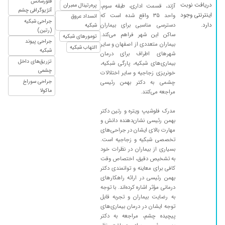
فلورسانس
دریافت نوبت
پره‌رتینال ممبران
آژند، قسمت اداری، طبقه سوم،
آنژیوگرافی چشم
اینترنتی وجود
واحد ۳۵ واقع شده است که
انسداد عروق
جراحی شبکیه
دارد.
دسترسی مناسبی برای بیماران
شبکیه
(رتین)
ساکن این شهر فراهم می‌کند.
تومورهای شبکیه
جراحی پیوند
بیماران متعددی از اصفهان و سایر
التهاب شبکیه
شبکیه
شهرهای اطراف برای درمان
تزریق‌های داخل
بیماری‌های شبکیه، پارگی شبکیه،
چشمی
خونریزی زجاجیه و سایر اختلالات
جراحی سوراخ
چشمی به دکتر بهمن رئیسی
ماکولا
مراجعه می‌کنند.
مدرک فلوشیپ ویتره و رتین دکتر
بهمن رئیسی نشان‌دهنده دانش و
مهارت بالای ایشان در جراحی‌های
تخصصی شبکیه و زجاجیه است.
بسیاری از بیماران در نظرات خود
به تشخیص دقیق، اختصاص وقت
کافی برای معاینه و توانمندی دکتر
بهمن رئیسی در ارائه راهکارهای
درمانی مؤثر اشاره کرده‌اند. با توجه
به رضایت بیماران و تجربه قابل
توجه ایشان در درمان بیماری‌های
پیچیده چشم، مراجعه به دکتر