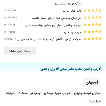
مبارکه بودند میشناسیم
۱۴۰۰/۰۳/۱۸
عالی عالی عالی
۱۳۹۹/۰۳/۲۷
من دماغ پیشش عمل کردم. خیلی راضیم
۱۴۰۰/۰۷/۲۱
برخورد ورفتاری بسار آرام ومتین وکارشونم عالی
۱۴۰۰/۱۱/۱۱
خوب بود عالی
۱۳۹۹/۱۰/۰۲
عفونت گوش داشتم گوشمو شست و شو دادن و
برای مشکل پلیپ بینی پیششون رفتم تحت درمانم
لیست کامل نظرات
۱۴۰۰/۰۶/۰۸
بسیار باسواد وتشخیص عالی
۱۳۹۹/۰۳/۰۵
عمل لوزه سوم، از عمل راضی بودم
۱۴۰۰/۰۶/۰۹
عمل لوزه بسیار عالی بود
آدرس و تلفن مطب دکتر مهدی قدیری وصفی
۱۴۰۰/۰۸/۰۹
کم شنوایی
۱۳۹۸/۱۰/۱۶
پسرم لوزه داشته و پیش ایشان ویزیت شده اند.
اصفهان
۱۴۰۰/۰۵/۱۲
عالی بودن
خیابان توحید جنوبی _ خیابان شهید موحدی _ جنب بن بست ۸ _ کلینیک
۱۴۰۰/۰۶/۲۱
مشکل سر گیجه که با تشخیص خوب آقای دکتر رفع
شد
خواب راد