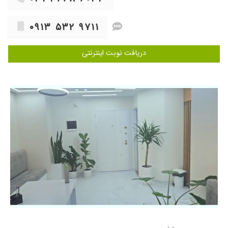
۱۴۰۴/۰۴/۲۶
عمل لوزه فرزند
۱۴۰۴/۰۲/۰۵
دخترم لوزه داشت دکتر عملش کرد خیلی عالی بود
۰۹۱۳ ۵۳۲ ۹۷۱۱
۱۴۰۵/۰۴/۲۶
پزشک با حوصله و با دقت تشخیص عالی
دریافت نوبت اینترنتی
۱۴۰۰/۰۷/۱۰
انحراف بینی
۱۴۰۴/۰۹/۲۷
کاهش شنو
۱۴۰۴/۰۵/۰۱
عمل لوزه ،خوب بود خداروشکر
۱۴۰۳/۱۲/۱۳
عمل لوزه
۱۴۰۴/۰۸/۲۰
خوب بود
۱۴۰۴/۱۲/۰۲
از طریق دوستم با ایشون آشنا شدم.برای جراحی
زیبایی بینی عااالی هست.خودم و خواهرم پیشش
عمل کردیم و خدا را شکر خیلی خوب در
اومد.خداییش تو اصفهان هم کارش خوبه هم
قیمتاش خیییلی مناسبه.من که به همه پیشنهاد
میکنم
۱۴۰۱/۰۳/۱۷
فعلا عمل دارم
۱۳۹۹/۱۱/۲۸
تشخیص صحیح داشتن