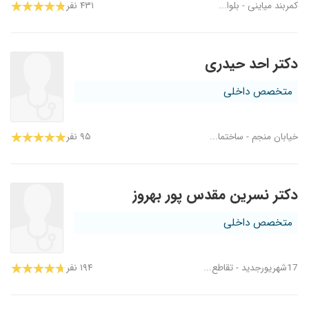
کمربند میاینی - بلوا...
۴۳۱ نفر
دکتر احد حیدری
متخصص داخلی
خیابان منجم - ساختما...
۹۵ نفر
دکتر نسرین مقدس پور بهروز
متخصص داخلی
17شهریورجدید - تقاطع...
۱۹۴ نفر