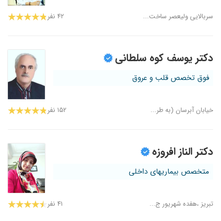
سربالایی ولیعصر ساخت...
۴۲ نفر
دکتر یوسف کوه سلطانی
فوق تخصص قلب و عروق
خیابان آبرسان (به طر...
۱۵۲ نفر
دکتر الناز افروزه
متخصص بیماریهای داخلی
تبریز ،هفده شهریور ج...
۴۱ نفر