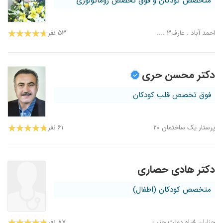
متخصص کودکان و فوق تخصص روماتولوژی
احمد آباد . عارف۳ ....
۵۳ نفر
دکتر محسن حری
فوق تخصص قلب کودکان
پرستار یک ساختمان ۲۰
۶۱ نفر
دکتر هادی حصاری
متخصص کودکان (اطفال)
چناران 4راه دولت جنب...
۸۷ نفر