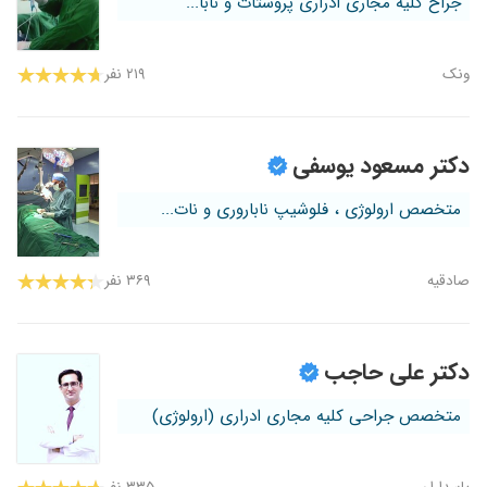
جراح کلیه مجاری ادراری پروستات و نابا...
ونک
۲۱۹ نفر
دکتر مسعود یوسفی
متخصص ارولوژی ، فلوشیپ ناباروری و نات...
صادقیه
۳۶۹ نفر
دکتر علی حاجب
متخصص جراحی کلیه مجاری ادراری (ارولوژی)