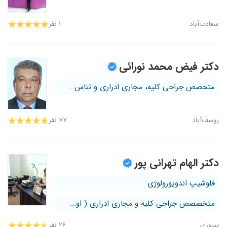
سعادت‌آباد
۱ نفر
دکتر فیض محمد نورائی
متخصص جراحی کلیه، مجاری ادراری و تناس...
یوسف‌آباد
۷۷ نفر
دکتر الهام تهرانی پور
فلوشیپ اندویورولوژی
متخصصص جراحی کلیه و مجاری ادراری ( او...
پیروزی
۲۶ نفر