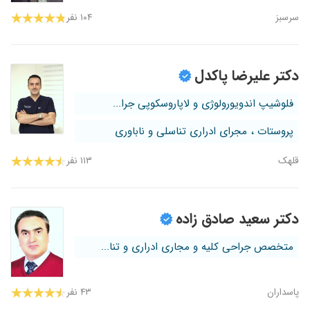
سرسبز
۱۰۴ نفر
دکتر علیرضا پاکدل
فلوشیپ اندویورولوژی و لاپاروسکوپی جرا...
پروستات ، مجرای ادراری تناسلی و ناباوری
قلهک
۱۱۳ نفر
دکتر سعید صادق زاده
متخصص جراحی کلیه و مجاری ادراری و تنا...
پاسداران
۴۳ نفر