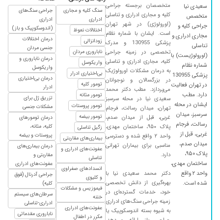
میلیمتر بود دارو تحویز کردن هنوز تحت درمانم ولی
متخصصان برجسته جراحی
سعیدی نیا
سنگ کلیه و مجاری
جراحی سنگ‌های
برخورد و نحوه معاینه شون خوب بود
کلیه و مجاری ادراری و تناسلی
متخصص
ادراری
ادراری
(اورولوژی) در شهر تهران
۱۴۰۳/۱۱/۰۵
جراحی کلیه و
سلام برای کلیه هام پیش دکتر میرم بسیار مودب
(اندوسکوپیک و باز)
اختلالات نعوظ
است. ایشان با شماره نظام
مجاری ادراری و
تشخیص خوب خیلی راضی هستم و بهترم
درمان اختلالات
زودانزالی
پزشکی 130955 و مدرک
تناسلی
جنسی مردان
۱۴۰۴/۰۳/۲۴
عالی خیلی عالی
تخصصی در زمینه جراحی
ناباروری مردان
(اورولوژیست) با
درمان ناباروری و
کلیه، مجاری ادراری و تناسلی
واریکوسل
شماره نظام
۱۴۰۴/۱۱/۱۶
مشکل کلیوی و اورولوژی داشتم که واقعا نتیجه
واریکوسل
به درمان مشکلات اورولوژیک
بی‌اختیاری ادرار
پزشکی 130955
گرفتم و خوب شدم دکتر بسیار حاذق و مهربان خیلی
درمان بی‌اختیاری
در بزرگسالان و نوجوانان
تومور کلیه
در تهران فعالیت
ادرار
خیلی ممنونم
می‌پردازد. مطب دکتر محمد
دارد. مطب
تومور مثانه
تزریق ژل برای
سعیدی نیا در محله سرسبز
۱۴۰۵/۰۲/۱۲
بسیار مهربان و مسئولیت پذیر، بچه من رو جراحی
ایشان در محله
تومور پروستات
مشکلات جنسی
تهران، میدان رسالت، فرجام
تنگی مجرا کردن و بسیار حاذق هستن
سرسبز، میدان
تومور بیضه
غربی، قبل از میدان صدم،
درمان تومورهای
رسالت، فرجام
پلاک ۹۵۰، ساختمان مهدی،
کلیه، مثانه،
زگیل تناسلی
۱۴۰۵/۰۳/۱۶
معاینه کامل، متشخص ، سوالات کلیدی، بر اساس
غربی، قبل از
پروستات و بیضه
واحد ۲ واقع شده و دسترسی
بیماری‌های مقاربتی
چکاب و آزمایش و سونو یا اسکن
میدان صدم،
مناسبی برای بیماران تهرانی
درمان بیماری‌های
عفونت‌های ادراری و
۱۴۰۲/۰۱/۲۸
پلاک ۹۵۰،
دکتر خوبی هستن
دارد.
مقاربتی و
تناسلی
ساختمان مهدی،
عفونت‌های ادراری
۱۴۰۴/۰۵/۲۰
عالی با شخصیت و متخصص
انسدادهای صفراوی
واحد ۲ واقع
دکتر محمد سعیدی نیا با
جراحی آدرنال (فوق
و کلیوی
بهره‌گیری از دانش تخصصی
۱۴۰۴/۰۳/۱۴
شده است.
خوب بود میشه گفت خوب بود
کلیه)
فیموزیس و مشکلات
خود، خدمات گسترده‌ای در
سرطان‌های سیستم
ختنه
۱۴۰۴/۱۲/۰۵
با سلام. در تشخیص عالی هستند.بسیار خوش
زمینه جراحی سنگ‌های ادراری
ادراری-تناسلی
عفونت‌های ادراری
اخلاق و مریض را کاملا معاینه می کنندو متعهد
به شیوه بسته اندوسکوپیک یا
ناباروری مقدماتی
مکرر در اطفال
هستند.
جراحی باز ارائه می‌دهد.