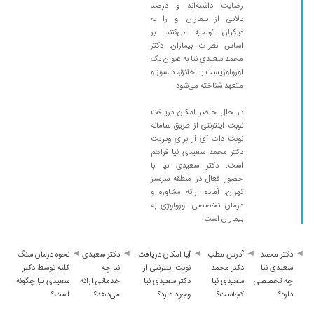
خیرشون بده
رضایت داشته‌اند و درصد
بالایی از بیماران او را به
۱۴۰۳/۱۱/۲۲
سلام دکتر فوق العاده و با حوصله ای هستند من
دیگران توصیه می‌کنند. بر
مشکل درد بیضه داشتم با حوصله معاینه و تشخیص
اساس نظرات بیماران، دکتر
عالی دادند با مکملی که دادند مشکلم کامل حل شد
محمد سعیدی نیا به عنوان یک
ممنونم
اورولوژیست با اخلاق، دلسوز و
متعهد شناخته می‌شود.
۱۴۰۵/۰۲/۱۳
بسیار خوش احلاق و حاذق در تشخیص و جراحی
در حال حاضر امکان دریافت
۱۴۰۴/۰۵/۱۱
عدم رضایت
نوبت اینترنتی از طریق سامانه
۱۴۰۳/۱۱/۱۳
به لحاظ تحصصی مناسب بود منتها به لحاظ نوبت
نوبت دات آی آر برای ویزیت
دهی نامنظم و با تاخیر زیاد
دکتر محمد سعیدی نیا فراهم
است. دکتر سعیدی نیا با
۱۴۰۵/۰۲/۲۱
بسیار کاربلد و عالی بود زود انزالی و عدم نعوظ
حضور فعال در منطقه سرسبز
داشتم که خیلی سریع درمان شدم دعا میکنم هر جا
تهران، آماده ارائه مشاوره و
باشن خدا بهشون سلامتی بده زندگی رو به من
درمان تخصصی اورولوژی به
برگردوندن
بیماران است.
۱۴۰۳/۱۱/۲۳
مشکل عدم تخلیه کامل مثانه داشتم و به لطف آقای
دکتر با سونو آزمایشی که برام نوشتن درمان شدم
دکتر محمد
آدرس مطب
آیا امکان دریافت
دکتر سعیدی
نحوه درمان سنگ
سعیدی نیا
دکتر محمد
نوبت اینترنتی از
نیا چه
کلیه توسط دکتر
۱۴۰۴/۰۴/۳۱
خیلی خوب
چه تخصصی
سعیدی نیا
دکتر سعیدی نیا
خدماتی ارائه
سعیدی نیا چگونه
دارد؟
کجاست؟
وجود دارد؟
می‌دهد؟
است؟
۱۴۰۲/۰۲/۲۹
سلام اقادکترعالی