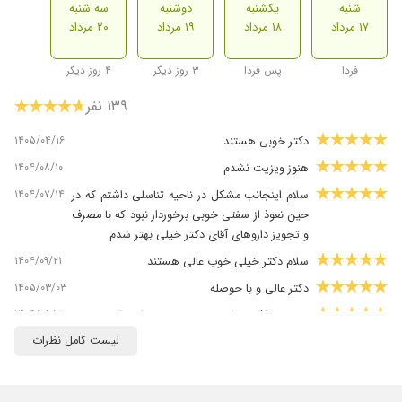
شنبه
یکشنبه
دوشنبه
سه شنبه
۱۷ مرداد
۱۸ مرداد
۱۹ مرداد
۲۰ مرداد
فردا
پس فردا
۳ روز دیگر
۴ روز دیگر
۱۳۹ نفر
۱۴۰۵/۰۴/۱۶
دکتر خوبی هستند
۱۴۰۴/۰۸/۱۰
هنوز ویزیت نشدم
۱۴۰۴/۰۷/۱۴
سلام اینجانب مشکل در ناحیه تناسلی داشتم که در
حین نعوذ از سفتی خوبی برخوردار نبود که با مصرف
و تجویز داروهای آقای دکتر خیلی بهتر شدم
۱۴۰۴/۰۹/۲۱
سلام دکتر خیلی خوب عالی هستند
۱۴۰۵/۰۳/۰۳
دکتر عالی و با حوصله
۱۴۰۴/۰۵/۲۱
عفونت داشتم تشخیص درست ودرمان عالی
لیست کامل نظرات
۱۴۰۵/۰۵/۰۱
عالی با وجدان
۱۴۰۴/۰۸/۰۷
دکتری بااخلاق ، کاربلد از همه نظر عالی
۱۴۰۴/۰۲/۱۳
دکتر بسیار بادانش وخوش برخوردی هستند