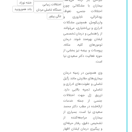
ختنه نوزاد
اختلالات زیبایی
بیماران با مشکلاتی چون
۱۴۰۴/۰۵/۱۱
سلام فعلا تحت درمان هستم ولی پزشک خوبی
باند همورویید
دستگاه تناسلی مردان
اختلالات جنسی، نعوظ،
هستند
تنگی پیلور
زودانزالی، ناباروری و
واریکوسل، همچنین مشکلات
۱۴۰۴/۰۲/۱۷
من مشکل مثانه.داشتم درحال درمانم وکمی بهترم
ادراری و بی‌اختیاری، می‌توانند
دکتربسیارخوش اخلاق ومعطلی کم
از راهنمایی و درمان تخصصی
۱۴۰۴/۰۷/۰۲
ایشان بهره‌مند شوند. درمان
عفونت ادراری
تومورهای کلیه، مثانه،
۱۴۰۴/۰۹/۰۱
جهت ویزیت اولیه
پروستات و بیضه نیز بخشی از
حوزه فعالیت دکتر سعیدی نیا
۱۴۰۵/۰۲/۲۶
بیسار خوش برخورد و حرفه ای بودند و برای
است.
توضیح مسائل بسیار وقت گذاشتن
۱۴۰۲/۱۱/۰۳
گیرکردن سنگ داخل مجاری
وی همچنین در زمینه درمان
بیماری‌های مقاربتی مانند زگیل
۱۴۰۵/۰۴/۰۲
بسیار دکتر مودب و به روز هستند.
تناسلی و عفونت‌های ادراری و
تناسلی، تجربه بالایی دارد.
۱۴۰۴/۰۵/۳۱
بسیار حاذق وتوانا
تزریق ژل جهت اختلالات
۱۴۰۵/۰۳/۱۸
دکتر خوب و مهربان هستن. عجول نیست.میتونی
جنسی از جمله خدمات
راحت سوال کنی. از همین سایت هم نوبت گرفتم
ارائه‌شده در مطب دکتر محمد
خیلی راحت بود
سعیدی نیا است. بسیاری از
بیماران مراجعه‌کننده از
۱۴۰۴/۰۱/۲۵
آقای دکتر بسیار مهربان و صبور هستن به بیمار
تشخیص دقیق، رفتار حرفه‌ای
خوب توضیح میدهند و تشخیص دقیقی دارن خدا
و پیگیری درمان ایشان اظهار