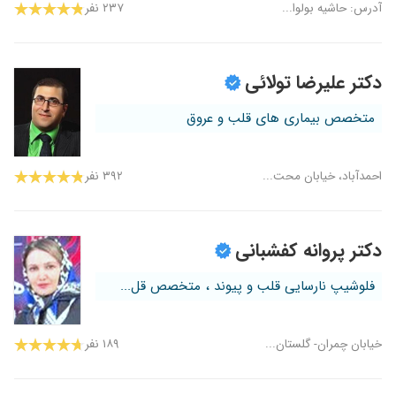
آدرس: حاشیه بولوا...
۲۳۷ نفر
دکتر علیرضا تولائی
متخصص بیماری های قلب و عروق
احمدآباد، خیابان محت...
۳۹۲ نفر
دکتر پروانه کفشبانی
فلوشیپ نارسایی قلب و پیوند ، متخصص قل...
خیابان چمران- گلستان...
۱۸۹ نفر