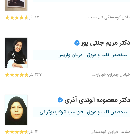
داخل کوهسنگی 9 _ جنب...
۴۳ نفر
دکتر مریم جنتی پور
متخصص قلب و عروق - درمان واریس
خیابان چمران- خیابان...
۲۶۷ نفر
دکتر معصومه الوندی آذری
متخصص قلب و عروق . فلوشیپ اکوکاردیوگرافی
مشهد .خیابان کوهسنگی...
۱۲ نفر