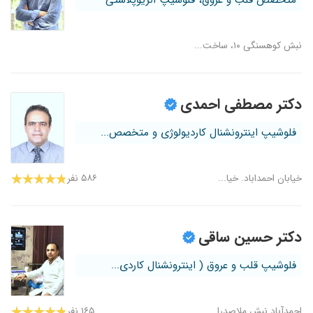
متخصص قلب و عروق، فلوشیپ آنژیوپلاستی
نبش کوهسنگی ۱۰، ساخت...
دکتر مصطفی احمدی
فلوشیپ اینترونشنال کاردیولوژی و متخصص...
خیابان احمداباد. خیا...
۵۸۶ نفر
دکتر حسین ساقی
فلوشیپ قلب و عروق ( اینترونشنال کاردی...
احمدآباد نبش ملاصدرا...
۱۶۵ نفر