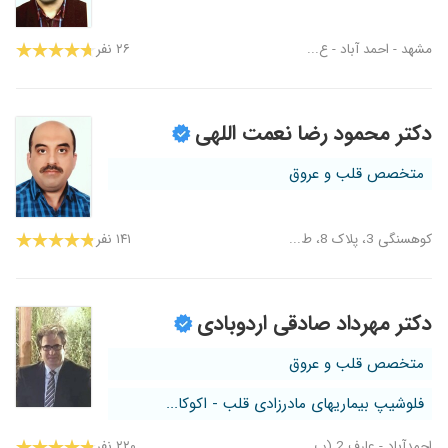
مشهد - احمد آباد - ع...
۲۶ نفر
دکتر محمود رضا نعمت اللهی
متخصص قلب و عروق
کوهسنگی 3، پلاک 8، ط...
۱۴۱ نفر
دکتر مهرداد صادقی اردوبادی
متخصص قلب و عروق
فلوشیپ بیماریهای مادرزادی قلب - اکوکا...
احمدآباد - عارف 2 (پ...
۲۲۰ نفر