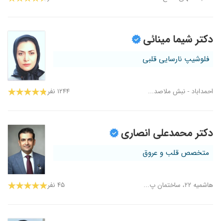
دکتر شیما مینائی
فلوشیپ نارسایی قلبی
احمداباد - نبش ملاصد...
۱۲۴۴ نفر
دکتر محمدعلی انصاری
متخصص قلب و عروق
هاشمیه ۲۲، ساختمان پ...
۴۵ نفر