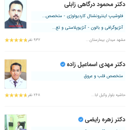
دکتر محمود درگاهی زابلی
فلوشیپ اینترونشنال کاردیولوژی - متخصص...
آنژیوگرافی و بالون - آنژیوپلاستی و تع...
مشهد میدان بیمارستان...
۹۳۲ نفر
دکتر مهدی اسماعیل زاده
متخصص قلب و عروق
حاشیه بلوار وکیل ابا...
۲۶۸ نفر
دکتر زهره رایضی