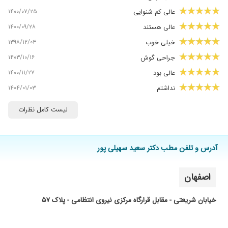
۱۴۰۰/۰۷/۲۵
عالی کم شنوایی
۱۴۰۰/۰۹/۲۸
عالی هستند
۱۳۹۸/۱۲/۰۳
خیلی خوب
۱۴۰۳/۱۰/۱۶
جراحی گوش
۱۴۰۰/۱۱/۲۷
عالی بود
۱۴۰۴/۰۱/۰۳
نداشتم
۱۴۰۰/۰۲/۲۷
گوش پدرم رو عمل کردن بسیار عالی
لیست کامل نظرات
۱۳۹۸/۱۱/۰۸
لوره ایشون عمل کردن
۱۴۰۰/۱۰/۲۷
عدم رضایت
آدرس و تلفن مطب دکتر سعید سهیلی پور
۱۴۰۰/۰۸/۱۰
عمل بینی عالی بودن
۱۴۰۰/۱۰/۲۹
بسیار حاذق وصبور
اصفهان
۱۳۹۹/۰۴/۰۳
دکتر عالی ای هستن
۱۳۹۷/۱۰/۲۰
عمل جراحی گوش وراضی هستم خیلی ممنونم
خیابان شریعتی - مقابل قرارگاه مرکزی نیروی انتظامی - پلاک ۵۷
اززحمات اقای دکتر
۱۴۰۰/۰۵/۲۴
ممنونم