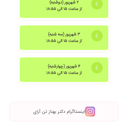
۲ شهریور (دوشنبه)
۱۴۰۲/۰۸/۰۲
متخصص قلب در شرق تهرانپارس تشخیص عالی و
از ساعت ۱۵ الی ۱۸:۵۵
فوق العاده
۱۴۰۴/۰۹/۱۲
مادرم ویزیت شدن مشکل تنفسی وقلبی دارن
وتوسط دکتر تن آرا معاینه وتحت درمان هستن
۳ شهریور (سه شنبه)
۱۴۰۴/۰۲/۲۰
فشار خونم تحت نظر خانم دکتر کنترل شده بسیار
از ساعت ۱۵ الی ۱۸:۵۵
تشخیص عالی و دلسوزانه برای مریض ها وقت
میذارن
۱۴۰۳/۰۸/۰۱
معمولی
۱۴۰۱/۰۵/۱۰
صبور و دلسوز هستند
۴ شهریور (چهارشنبه)
از ساعت ۱۵ الی ۱۸:۵۵
۱۴۰۴/۰۳/۱۷
خوب هستند
۱۴۰۴/۰۵/۲۸
آرام، خونسرد، عالی
۱۴۰۲/۰۶/۰۴
برای مشکل قلب چند سال پیش به ایشان مراجعه
کردم
۱۴۰۵/۰۵/۱۱
خانم دکتر مهربان و باتجربه وعالی هستن
اینستاگرام دکتر بهناز تن آرای
۱۴۰۳/۱۰/۲۴
خوب بود
۱۴۰۴/۰۸/۱۱
ویزیت معمولی با توضیح کم